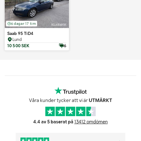
6 dagar 17 tim
Saab 95 TiD4
Lund
10 500 SEK
6
Våra kunder tycker att vi är
UTMÄRKT
4.4 av 5 baserat på
13412 omdömen