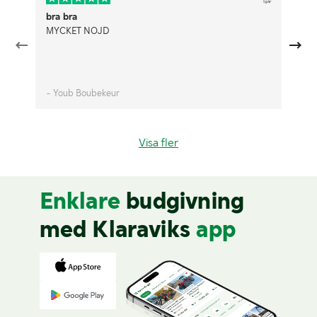
Igår
bra bra
Pr
MYCKET NÖJD
An
au
- Youb Boubekeur
- 
Visa fler
Enklare
budgivning
med Klaraviks
app