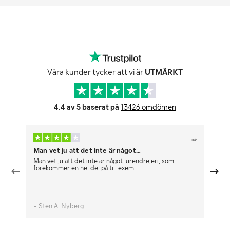
Våra kunder tycker att vi är
UTMÄRKT
4.4 av 5 baserat på
13426 omdömen
Igår
Man vet ju att det inte är något…
Br
Man vet ju att det inte är något lurendrejeri, som
Fu
förekommer en hel del på till exem...
- Sten A. Nyberg
- 