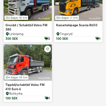
2 dagar 18 tim
4 dagar 17 tim
Grusbil / Schaktbil Volvo FM
Kassetekipage Scania R650
380
Linköping
Tingsryd
300 SEK
3
100 SEK
1
4 dagar 18 tim
Tippbil/schaktbil Volvo FM
410 Euro 6
Botkyrka
100 SEK
1