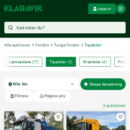
Logga in
Alla auktioner
Fordon
Tunga fordon
Tippbilar
Lastväxlare
(17)
Tippbilar
(3)
Kranbilar
(4)
Flakbi
Skapa bevakning
3 auktioner