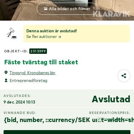
Alla bilder och filmer
Denna auktion är avslutad!
Se fler auktioner
OBJEKT-ID:
2313599
Fäste tvärstag till staket
Tingsryd, Kronobergs län
Entreprenadföretag
Avslutad
AVSLUTADES:
9 dec. 2024 10:13
VINNANDE BUD:
RESERVATIONSPRIS:
{bid, number, ::currency/SEK unit-width-sh
Inget res.pris