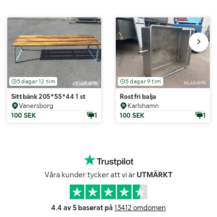
5 dagar 12 tim
5 dagar 9 tim
Sittbänk 205*55*44 1 st
Rostfri balja
Vänersborg
Karlshamn
100 SEK
1
100 SEK
1
Våra kunder tycker att vi är
UTMÄRKT
4.4 av 5 baserat på
13412 omdömen