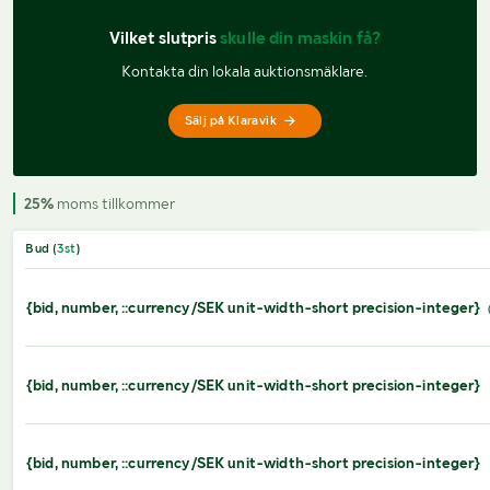
Vilket slutpris 
skulle din maskin få?
Kontakta din lokala auktionsmäklare.
Sälj på Klaravik
25%
moms tillkommer
Bud (
3
st
)
{bid, number, ::currency/SEK unit-width-short precision-integer}
{bid, number, ::currency/SEK unit-width-short precision-integer}
{bid, number, ::currency/SEK unit-width-short precision-integer}