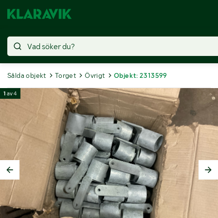
Sålda objekt
Torget
Övrigt
Objekt: 2313599
1
av
4