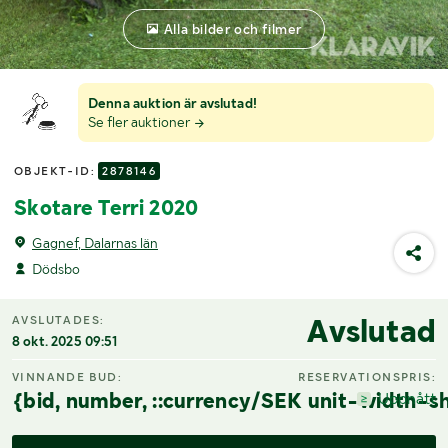
Alla bilder och filmer
Denna auktion är avslutad!
Se fler auktioner
OBJEKT-ID:
2878146
Skotare Terri 2020
Gagnef, Dalarnas län
Dödsbo
Avslutad
AVSLUTADES:
8 okt. 2025 09:51
VINNANDE BUD:
RESERVATIONSPRIS:
{bid, number, ::currency/SEK unit-width-sh
Uppnått