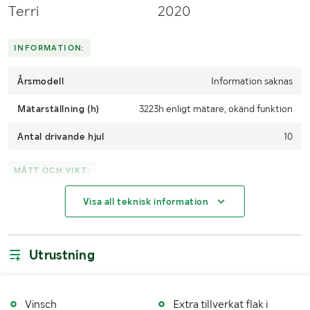
Terri
2020
INFORMATION:
Årsmodell
Information saknas
Mätarställning (h)
3223h enligt mätare, okänd funktion
Antal drivande hjul
10
MÅTT OCH VIKT:
Visa all teknisk information
Lastutrymmets längd
265cm
Lastutrymmets bredd
130cm
Utrustning
Transportlängd
670cm
Transportbredd
165cm
Vinsch
Extra tillverkat flak i