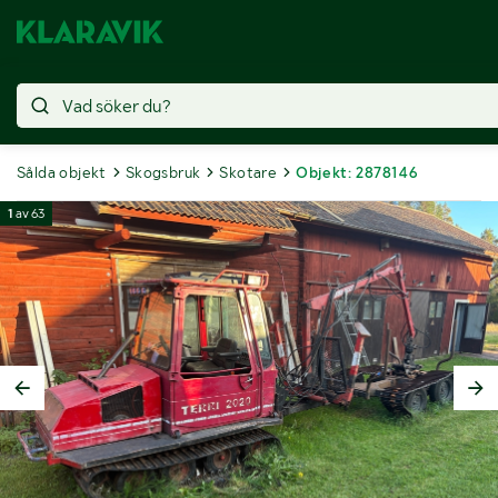
Sålda objekt
Skogsbruk
Skotare
Objekt: 2878146
1
av
63