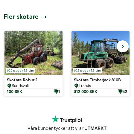
Fler skotare
5 dagar 12 tim
2 dagar 12 tim
Skotare Robur 2
Skotare Timberjack 810B
Sundsvall
Tranås
100 SEK
1
312 000 SEK
42
Våra kunder tycker att vi är
UTMÄRKT