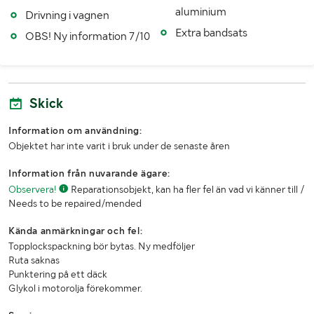
aluminium
LASTHJÄLPSINFORMATION:
Drivning i vagnen
Extra bandsats
OBS! Ny information 7/10
Lasthjälp med
Kranbil
Skick
Information om användning:
Objektet har inte varit i bruk under de senaste åren
Information från nuvarande ägare:
Observera!
Reparationsobjekt, kan ha fler fel än vad vi känner till /
Needs to be repaired/mended
Kända anmärkningar och fel:
Topplockspackning bör bytas. Ny medföljer
Ruta saknas
Punktering på ett däck
Glykol i motorolja förekommer.