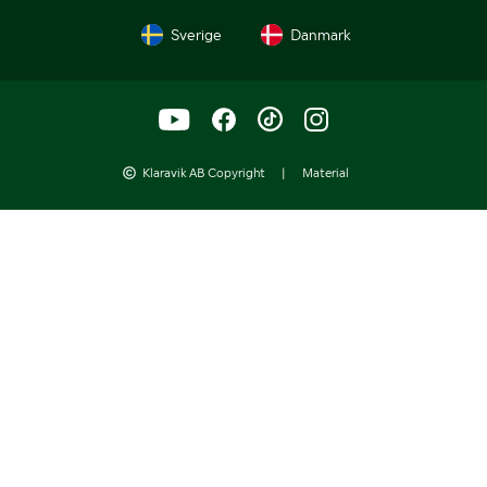
Sverige
Danmark
Klaravik AB Copyright
|
Material