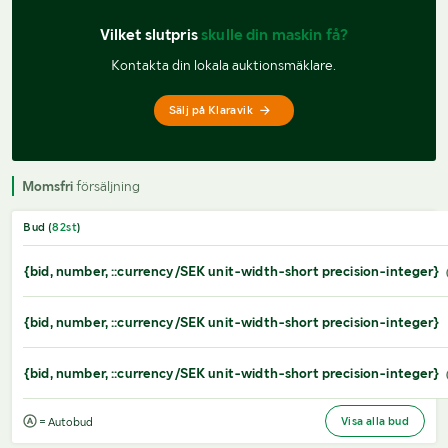
Vilket slutpris 
skulle din maskin få?
Kontakta din lokala auktionsmäklare.
Sälj på Klaravik
Momsfri
försäljning
Bud (
82
st
)
{bid, number, ::currency/SEK unit-width-short precision-integer}
{bid, number, ::currency/SEK unit-width-short precision-integer}
{bid, number, ::currency/SEK unit-width-short precision-integer}
Visa alla bud
= Autobud