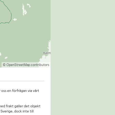
© OpenStreetMap contributors
 oss en förfrågan via vårt
 med frakt gäller det objekt
Sverige, dock inte till