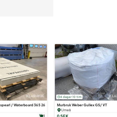
4 dagar 10 tim
spearl / Waterboard 365 26 st
Murbruk Weber Gullex GS/ VT
Umeå
0 SEK
1