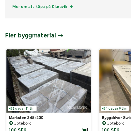
Mer om att köpa på Klaravik
Fler byggmaterial
3 dagar 11 tim
4 dagar 9 tim
Marksten 345x200
Byggskivor Swis
Göteborg
Göteborg
100 SEK
100 SEK
1