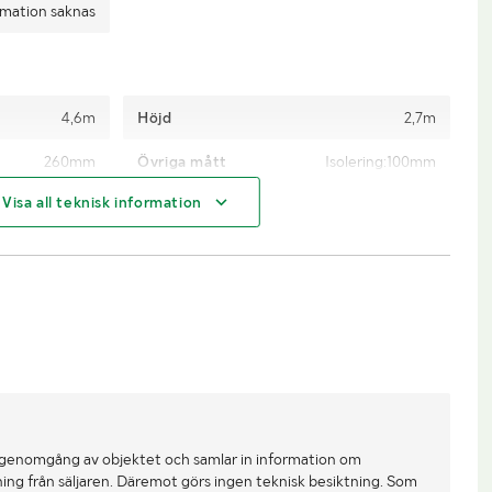
rmation saknas
4,6m
Höjd
2,7m
260mm
Övriga mått
Isolering:100mm
Visa all teknisk information
Obs! Lasthjälp
finns ej
 genomgång av objektet och samlar in information om
ing från säljaren. Däremot görs ingen teknisk besiktning. Som