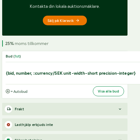
Kontakta din lokala auktionsmäklare.
Sälj på Klaravik
25%
moms tillkommer
Bud (
1
st
)
{bid, number, ::currency/SEK unit-width-short precision-integer}
Visa alla bud
= Autobud
Frakt
Boka frakt?
Det finns ingen specifik information om frakt
Lasthjälp erbjuds inte
för just det här objektet, men om du skickar oss en förfrågan
via vårt
fraktformulär
, så undersöker vi möjligheten.