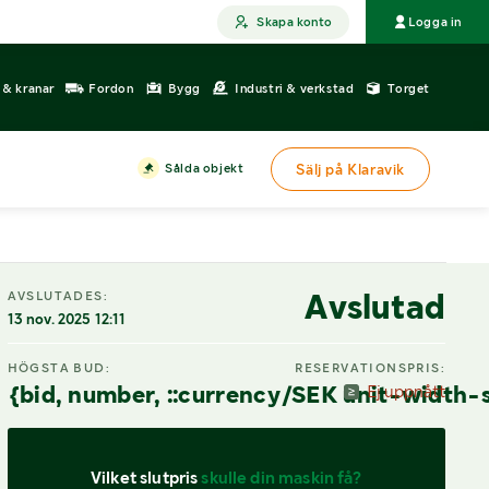
Skapa konto
Logga in
r & kranar
Fordon
Bygg
Industri & verkstad
Torget
Sålda objekt
Sälj på Klaravik
Avslutad
AVSLUTADES:
13 nov. 2025 12:11
HÖGSTA BUD:
RESERVATIONSPRIS:
{bid, number, ::currency/SEK unit-width-
Ej uppnått
Vilket slutpris 
skulle din maskin få?