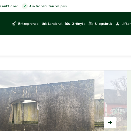
a auktioner
Auktioner utan res.pris
Entreprenad
Lantbruk
Grönyta
Skogsbruk
Lifta