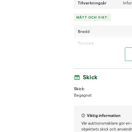
Tillverkningsår
Info
MÅTT OCH VIKT:
Bredd
Tjocklek
LASTHJÄLPSINFORMATION:
Information om
Skick
lasthjälp
Skick:
Begagnat
Viktig information
Vår auktionsmäklare gör en
objektets skick och användn