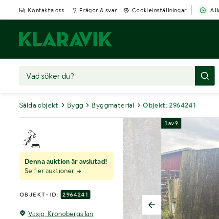
Kontakta oss
Frågor & svar
Cookieinställningar
All
Sålda objekt
Bygg
Byggmaterial
Objekt: 2964241
1
av
9
Denna auktion är avslutad!
Se fler auktioner
OBJEKT-ID:
2964241
Växjö, Kronobergs län