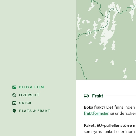
BILD & FILM
Frakt
ÖVERSIKT
SKICK
Boka frakt?
Det finns ingen 
PLATS & FRAKT
fraktformulär
, så undersöker
Paket, EU-pall eller större 
som ryms i paket eller inom e