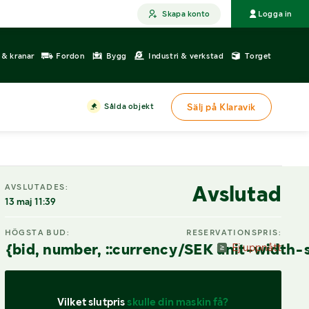
Skapa konto
Logga in
r & kranar
Fordon
Bygg
Industri & verkstad
Torget
Sålda objekt
Sälj på Klaravik
Avslutad
AVSLUTADES:
13 maj 11:39
HÖGSTA BUD:
RESERVATIONSPRIS:
{bid, number, ::currency/SEK unit-width-
Ej uppnått
Vilket slutpris 
skulle din maskin få?