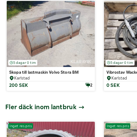
5 dagar 0 tim
5 dagar 0 tim
Skopa till lastmaskin Volvo Stora BM
Vibrostav Wack
Karlstad
Karlstad
200 SEK
0 SEK
2
Fler däck inom lantbruk
Inget res.pris
Inget res.pris