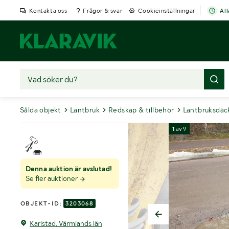
Kontakta oss
Frågor & svar
Cookieinställningar
All
Sålda objekt
Lantbruk
Redskap & tillbehör
Lantbruksdäc
1
av
9
Denna auktion är avslutad!
Se fler auktioner
OBJEKT-ID:
3203068
Karlstad, Värmlands län