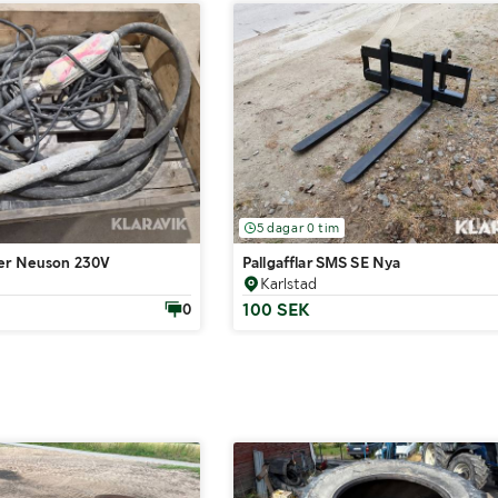
5 dagar 0 tim
er Neuson 230V
Pallgafflar SMS SE Nya
Karlstad
100 SEK
0