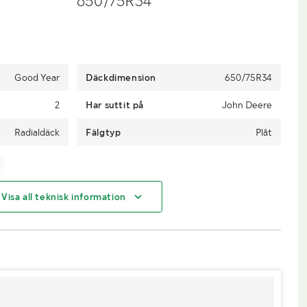
650/75R34
Good Year
Däckdimension
650/75R34
2
Har suttit på
John Deere
Radialdäck
Fälgtyp
Plåt
Visa all teknisk information
Lastmaskin