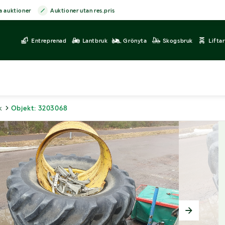
a auktioner
Auktioner utan res.pris
Entreprenad
Lantbruk
Grönyta
Skogsbruk
Lifta
k
Objekt: 3203068