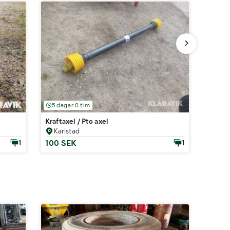
5 dagar 0 tim
5 dag
Kraftaxel / Pto axel
Fälgar
Karlstad
Karl
100 SEK
0 SE
1
1