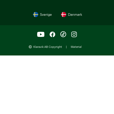
Sverige
Danmark
Klaravik AB Copyright
|
Material