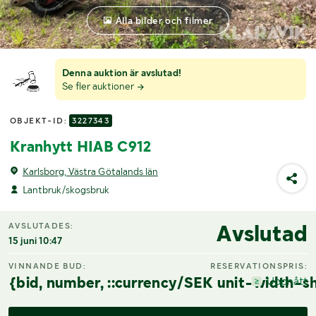
Alla bilder och filmer
Denna auktion är avslutad!
Se fler auktioner
OBJEKT-ID:
3227343
Kranhytt HIAB C912
Karlsborg, Västra Götalands län
Lantbruk/skogsbruk
Avslutad
AVSLUTADES:
15 juni 10:47
VINNANDE BUD:
RESERVATIONSPRIS:
{bid, number, ::currency/SEK unit-width-sh
Uppnått