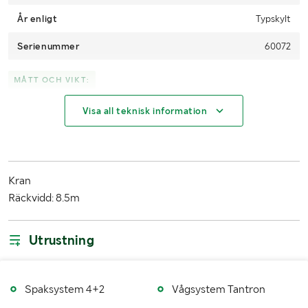
År enligt
Typskylt
Serienummer
60072
MÅTT OCH VIKT:
Visa all teknisk information
Transportlängd
5m
Transporthöjd
2.83
LASTHJÄLPSINFORMATION:
Kran
Räckvidd: 8.5m
Lasthjälp med
Lastmaskin
Utrustning
Spaksystem 4+2
Vågsystem Tantron