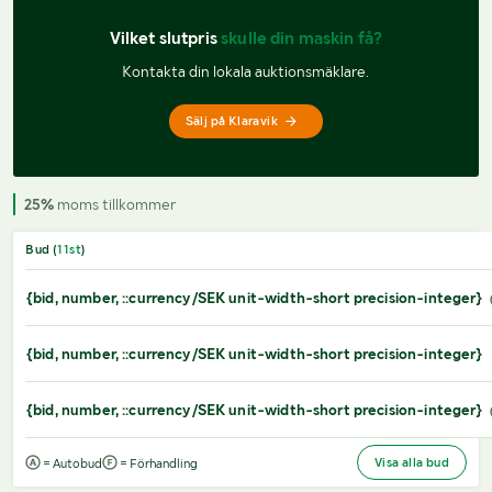
Vilket slutpris 
skulle din maskin få?
Kontakta din lokala auktionsmäklare.
Sälj på Klaravik
25%
moms tillkommer
Bud (
11
st
)
{bid, number, ::currency/SEK unit-width-short precision-integer}
{bid, number, ::currency/SEK unit-width-short precision-integer}
{bid, number, ::currency/SEK unit-width-short precision-integer}
Visa alla bud
= Autobud
= Förhandling