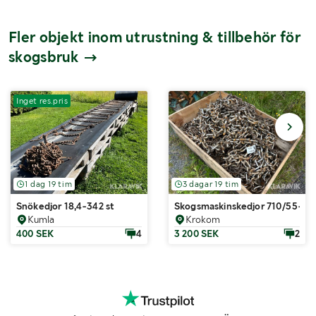
Fler objekt inom utrustning & tillbehör för
skogsbruk
Inget res.pris
1 dag 19 tim
3 dagar 19 tim
Snökedjor 18,4-342 st
Skogsmaskinskedjor 710/55-34
Kumla
Krokom
400 SEK
4
3 200 SEK
2