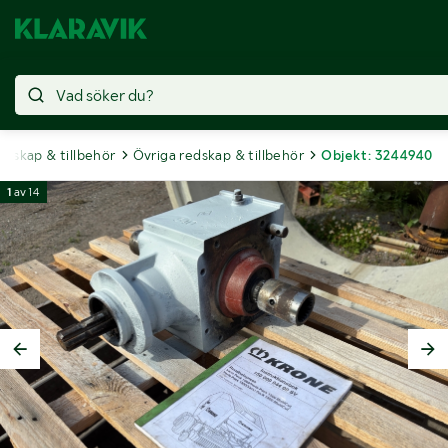
edskap & tillbehör
Övriga redskap & tillbehör
Objekt: 3244940
1
av
14