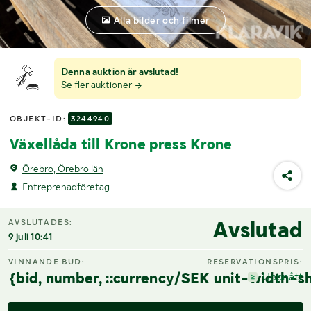
Alla bilder och filmer
Denna auktion är avslutad!
Se fler auktioner
OBJEKT-ID:
3244940
Växellåda till Krone press Krone
Örebro, Örebro län
Entreprenadföretag
Avslutad
AVSLUTADES:
9 juli 10:41
VINNANDE BUD:
RESERVATIONSPRIS:
{bid, number, ::currency/SEK unit-width-sh
Uppnått