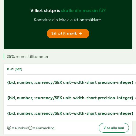
Vilket slutpris 
skulle din maskin få?
Kontakta din lokala auktionsmäklare.
Sälj på Klaravik
25%
moms tillkommer
Bud (
3
st
)
{bid, number, ::currency/SEK unit-width-short precision-integer}
{bid, number, ::currency/SEK unit-width-short precision-integer}
{bid, number, ::currency/SEK unit-width-short precision-integer}
Visa alla bud
= Autobud
= Förhandling