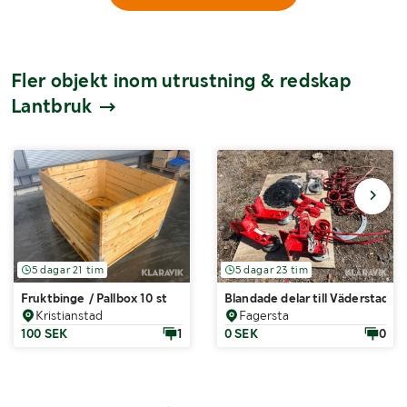
Fler objekt inom utrustning & redskap
Lantbruk
5 dagar 21 tim
5 dagar 23 tim
Fruktbinge / Pallbox 10 st
Blandade delar till Väderstad R
Kristianstad
Fagersta
100 SEK
1
0 SEK
0