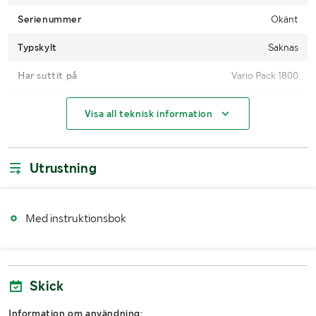
Serienummer
Okänt
Typskylt
Saknas
Har suttit på
Vario Pack 1800
Användnin
Passar till Krone press Vario Pack 1500 / Vario Pack
Visa all teknisk information
gsområde
1500 MultiCut Och Krone press Vario Pack 1800 /
Vario Pack 1800 MultiCut
Utrustning
MÅTT OCH VIKT:
Längd (mm)
450
Med instruktionsbok
Bredd (mm)
Ca 450
Höjd (mm)
240
Skick
Information om användning: