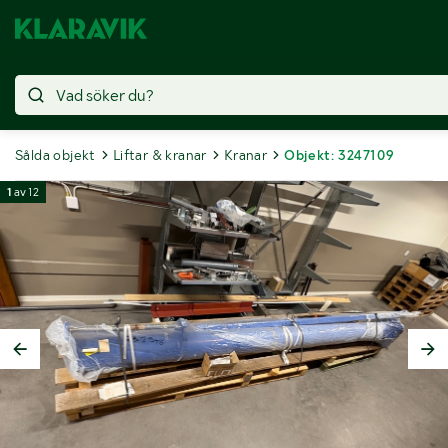
Sålda objekt
Liftar & kranar
Kranar
Objekt: 3247109
1
av
12