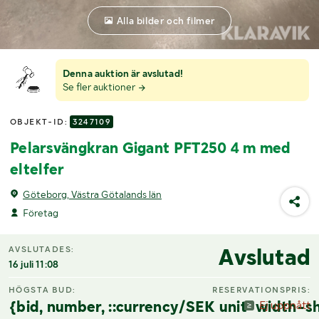
Alla bilder och filmer
Denna auktion är avslutad!
Se fler auktioner
OBJEKT-ID:
3247109
Pelarsvängkran Gigant PFT250 4 m med
eltelfer
Göteborg, Västra Götalands län
Företag
Avslutad
AVSLUTADES:
16 juli 11:08
HÖGSTA BUD:
RESERVATIONSPRIS:
{bid, number, ::currency/SEK unit-width-sh
Ej uppnått