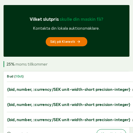
Vilket slutpris 
skulle din maskin få?
Kontakta din lokala auktionsmäklare.
Sälj på Klaravik
25%
moms tillkommer
Bud (
10
st
)
{bid, number, ::currency/SEK unit-width-short precision-integer}
{bid, number, ::currency/SEK unit-width-short precision-integer}
{bid, number, ::currency/SEK unit-width-short precision-integer}