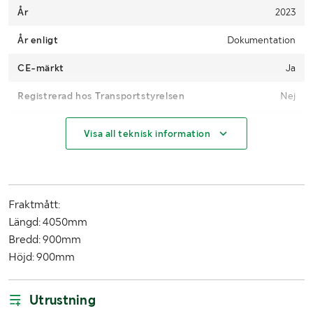
År
2023
År enligt
Dokumentation
CE-märkt
Ja
Registrerad hos Transportstyrelsen
Nej
Antal
1
Visa all teknisk information
Drifttimmar (h)
0h
Drift
El
Fraktmått:
Användarmanual
Ja, medföljer
Längd: 4050mm
Bredd: 900mm
LASTHJÄLPSINFORMATION:
Höjd: 900mm
Lasthjälp med
Truck
Utrustning