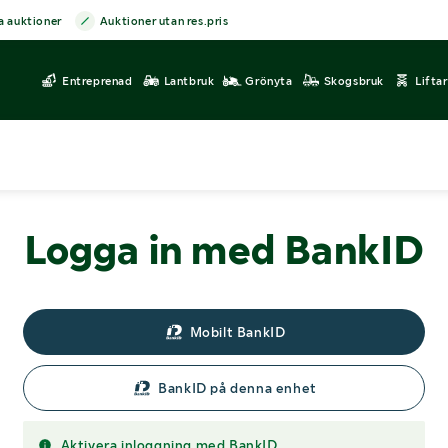
a auktioner
Auktioner utan res.pris
Entreprenad
Lantbruk
Grönyta
Skogsbruk
Lifta
Logga in med BankID
Mobilt BankID
BankID på denna enhet
Aktivera inloggning med BankID