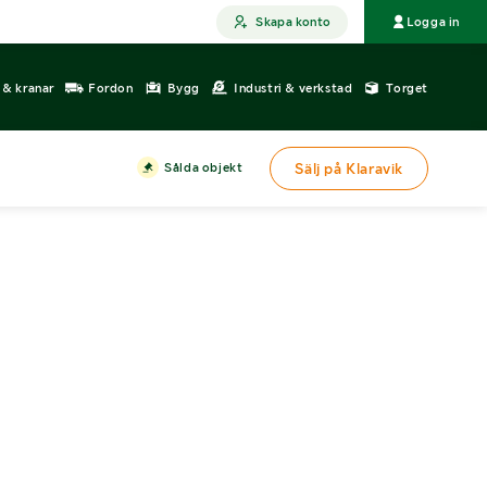
Skapa konto
Logga in
r & kranar
Fordon
Bygg
Industri & verkstad
Torget
Sålda objekt
Sälj på Klaravik