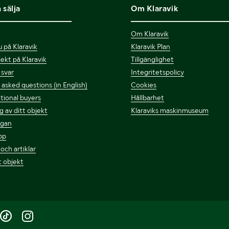
 sälja
Om Klaravik
Om Klaravik
 på Klaravik
Klaravik Plan
bjekt på Klaravik
Tillgänglighet
 svar
Integritetspolicy
asked questions (in English)
Cookies
tional buyers
Hållbarhet
g av ditt objekt
Klaraviks maskinmuseum
ågan
pp
 och artiklar
t objekt