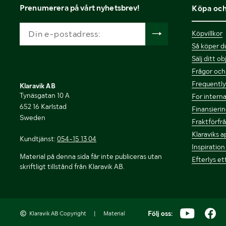
Prenumerera på vårt nyhetsbrev!
Köpa och
Köpvillkor
Så köper du
Sälj ditt o
Frågor och
Frequently 
Klaravik AB
Tynäsgatan 10 A
For interna
652 16 Karlstad
Finansierin
Sweden
Fraktförfr
Klaraviks a
Kundtjänst:
054-15 13 04
Inspiration
Material på denna sida får inte publiceras utan
Efterlys et
skriftligt tillstånd från Klaravik AB.
Följ oss:
Klaravik AB Copyright
|
Material