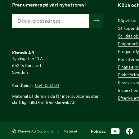
Prenumerera på vårt nyhetsbrev!
Köpa och
Köpvillkor
Så köper du
Sälj ditt o
Frågor och
Frequently 
Klaravik AB
Tynäsgatan 10 A
For interna
652 16 Karlstad
Finansierin
Sweden
Fraktförfr
Klaraviks a
Kundtjänst:
054-15 13 04
Inspiration
Material på denna sida får inte publiceras utan
Efterlys et
skriftligt tillstånd från Klaravik AB.
Följ oss:
Klaravik AB Copyright
|
Material