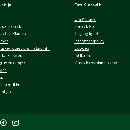
 sälja
Om Klaravik
Om Klaravik
 på Klaravik
Klaravik Plan
bjekt på Klaravik
Tillgänglighet
 svar
Integritetspolicy
asked questions (in English)
Cookies
tional buyers
Hållbarhet
g av ditt objekt
Klaraviks maskinmuseum
ågan
pp
 och artiklar
t objekt