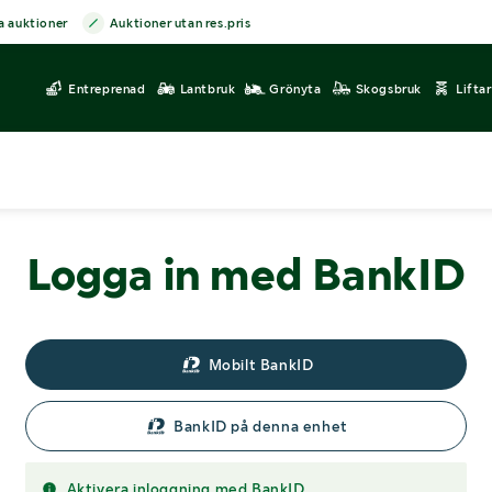
a auktioner
Auktioner utan res.pris
Entreprenad
Lantbruk
Grönyta
Skogsbruk
Lifta
Logga in med BankID
Mobilt BankID
BankID på denna enhet
Aktivera inloggning med BankID