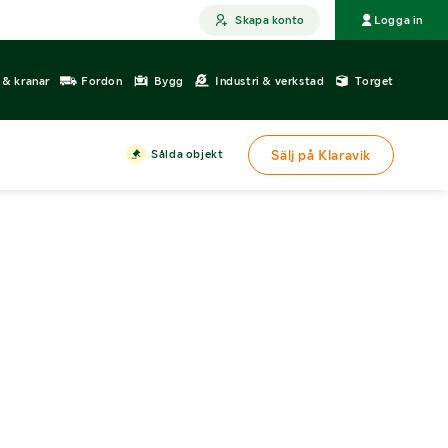
Skapa konto
Logga in
r & kranar
Fordon
Bygg
Industri & verkstad
Torget
Sålda objekt
Sälj på Klaravik