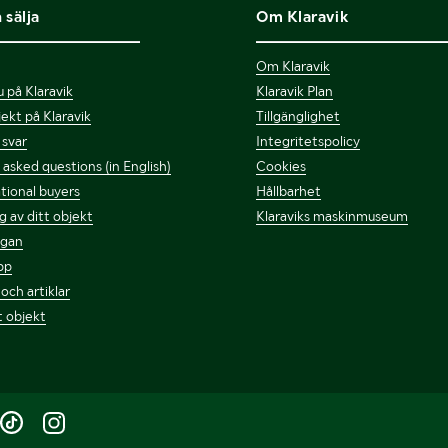
 sälja
Om Klaravik
Om Klaravik
 på Klaravik
Klaravik Plan
bjekt på Klaravik
Tillgänglighet
 svar
Integritetspolicy
asked questions (in English)
Cookies
tional buyers
Hållbarhet
g av ditt objekt
Klaraviks maskinmuseum
ågan
pp
 och artiklar
t objekt