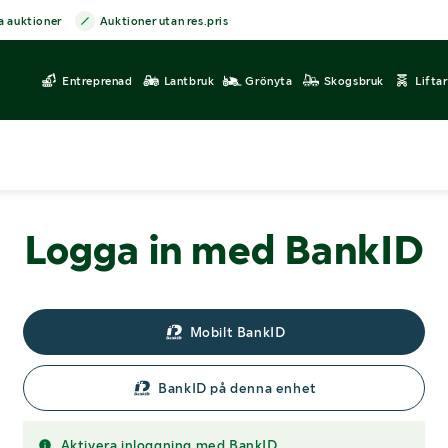
a auktioner
Auktioner utan res.pris
Entreprenad
Lantbruk
Grönyta
Skogsbruk
Lifta
Logga in med BankID
Mobilt BankID
BankID på denna enhet
Aktivera inloggning med BankID