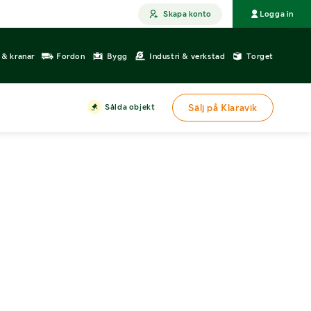
Skapa konto
Logga in
r & kranar
Fordon
Bygg
Industri & verkstad
Torget
Sålda objekt
Sälj på Klaravik