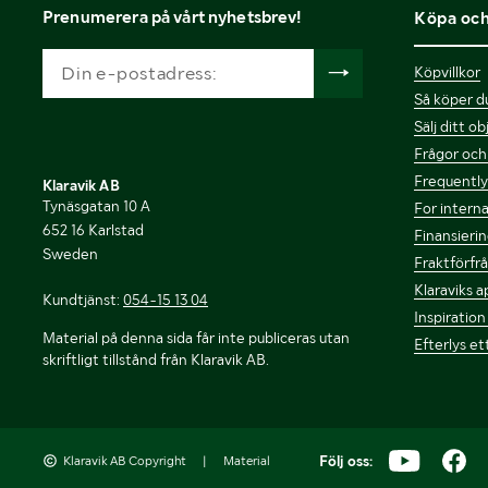
Prenumerera på vårt nyhetsbrev!
Köpa och
Köpvillkor
Så köper du
Sälj ditt o
Frågor och
Frequently 
Klaravik AB
Tynäsgatan 10 A
For interna
652 16 Karlstad
Finansierin
Sweden
Fraktförfr
Klaraviks a
Kundtjänst:
054-15 13 04
Inspiration
Material på denna sida får inte publiceras utan
Efterlys et
skriftligt tillstånd från Klaravik AB.
Följ oss:
Klaravik AB Copyright
|
Material