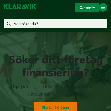
Logga in
Söker ditt företag
finansiering?
Vi hjälper dig undersöka möjligheterna hos
våra samarbetspartners.
Skicka förfrågan