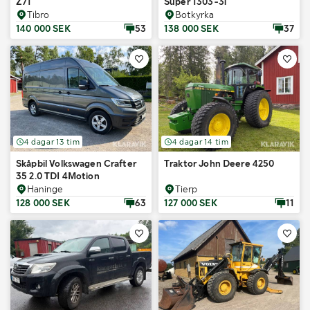
Z71
Super 1303-3i
Tibro
Botkyrka
140 000 SEK
53
138 000 SEK
37
4 dagar 13 tim
4 dagar 14 tim
Skåpbil Volkswagen Crafter
Traktor John Deere 4250
35 2.0 TDI 4Motion
Haninge
Tierp
128 000 SEK
63
127 000 SEK
11