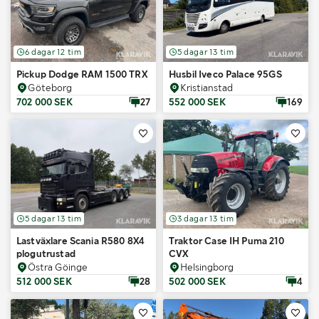
6 dagar 12 tim
5 dagar 13 tim
Pickup Dodge RAM 1500 TRX
Husbil Iveco Palace 95GS
Göteborg
Kristianstad
702 000 SEK
27
552 000 SEK
169
5 dagar 13 tim
3 dagar 13 tim
Lastväxlare Scania R580 8X4
Traktor Case IH Puma 210
plogutrustad
CVX
Östra Göinge
Helsingborg
512 000 SEK
28
502 000 SEK
4