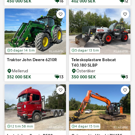
450 000 SEK
16
402 000 SEK
12
5 dagar 14 tim
5 dagar 13 tim
Traktor John Deere 6210R
Teleskoplastare Bobcat
T40.180 SLBP
Mellerud
Österåker
352 000 SEK
13
350 000 SEK
3
12 tim 58 min
4 dagar 15 tim