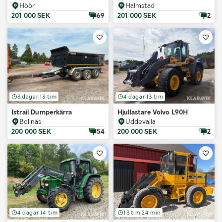
22 fots bord
Höör
Halmstad
201 000 SEK
69
201 000 SEK
2
3 dagar 13 tim
4 dagar 13 tim
Istrail Dumperkärra
Hjullastare Volvo L90H
Bollnäs
Uddevalla
200 000 SEK
54
200 000 SEK
2
4 dagar 14 tim
13 tim 24 min