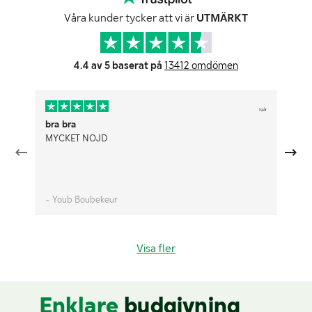
Våra kunder tycker att vi är
UTMÄRKT
4.4 av 5 baserat på
13412 omdömen
Igår
bra bra
Pr
MYCKET NÖJD
An
au
- Youb Boubekeur
- 
Visa fler
Enklare
budgivning