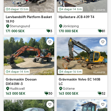
5 dagar 13 tim
4 dagar 14 tim
Larvbandslift Platform Basket
Hjullastare JCB 409 T4
18.90
Stenungsund
Jönköping
171 000 SEK
3
170 000 SEK
81
4 dagar 14 tim
4 dagar 16 tim
Grävmaskin Doosan
Grävmaskin Volvo EC 140B
DX140W-3
LC
Hudiksvall
Götene
163 000 SEK
30
163 000 SEK
32