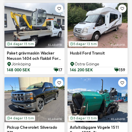
4 dagar 15 tim
5 dagar 13 tim
Paket grävmaskin Wacker
Husbil Ford Transit
Neuson 1404 och flakbil Ford
Transit
Jönköping
Östra Göinge
148 000 SEK
17
146 200 SEK
159
4 dagar 13 tim
3 dagar 13 tim
Pickup Chevrolet Silverado
Asfaltsläggare Vögele 1511