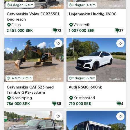
4 dagar 13 tim
3 dagar 14 tim
Grävmaskin Volvo ECR355EL
Linjemaskin Huddig 1260C
long reach
Falun
Västervik
2 452 000 SEK
72
1 007 000 SEK
27
14 tim 12 min
5 dagar 13 tim
Grävmaskin CAT 323 med
Audi RSQ8, 600hk
Trimble GPS-system
Norrköping
Kristianstad
786 000 SEK
88
710 000 SEK
4