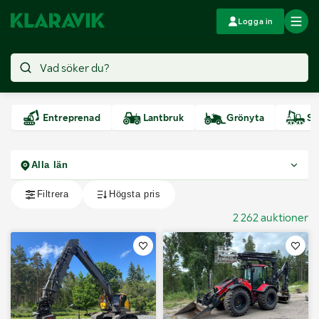
Logga in
Entreprenad
Lantbruk
Grönyta
Sk
2 262 auktioner