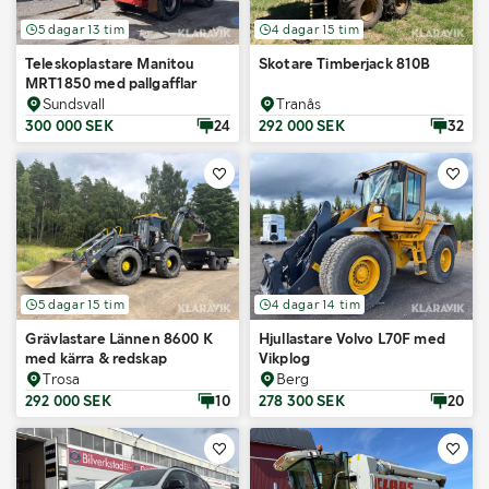
5 dagar 13 tim
4 dagar 15 tim
Teleskoplastare Manitou
Skotare Timberjack 810B
MRT1850 med pallgafflar
Sundsvall
Tranås
300 000 SEK
24
292 000 SEK
32
5 dagar 15 tim
4 dagar 14 tim
Grävlastare Lännen 8600 K
Hjullastare Volvo L70F med
med kärra & redskap
Vikplog
Trosa
Berg
292 000 SEK
10
278 300 SEK
20