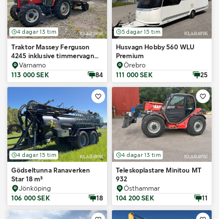
4 dagar 13 tim
5 dagar 15 tim
Traktor Massey Ferguson
Husvagn Hobby 560 WLU
4245 inklusive timmervagn
Premium
med kran, rotator och grip
Värnamo
Örebro
113 000 SEK
84
111 000 SEK
25
4 dagar 15 tim
4 dagar 13 tim
Gödseltunna Ranaverken
Teleskoplastare Minitou MT
Star 18 m³
932
Jönköping
Östhammar
106 000 SEK
18
104 200 SEK
11