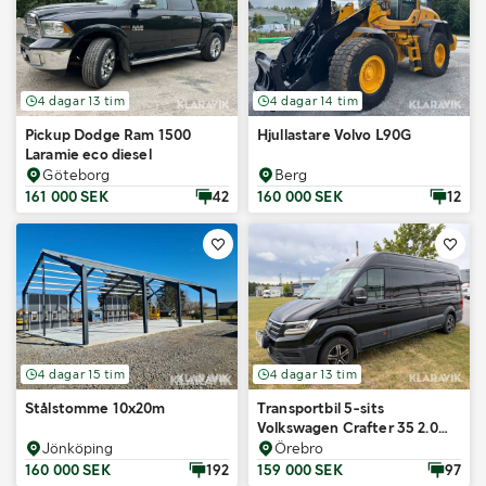
4 dagar 13 tim
4 dagar 14 tim
Pickup Dodge Ram 1500
Hjullastare Volvo L90G
Laramie eco diesel
Göteborg
Berg
161 000 SEK
42
160 000 SEK
12
4 dagar 15 tim
4 dagar 13 tim
Stålstomme 10x20m
Transportbil 5-sits
Volkswagen Crafter 35 2.0
TDI Automatisk 177 hk
Jönköping
Örebro
160 000 SEK
192
159 000 SEK
97