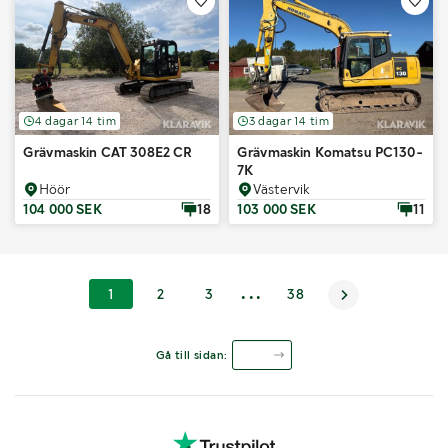
4 dagar 14 tim
3 dagar 14 tim
Grävmaskin CAT 308E2 CR
Grävmaskin Komatsu PC130-
7K
Höör
Västervik
104 000 SEK
18
103 000 SEK
11
...
1
2
3
38
>
Gå till sidan: