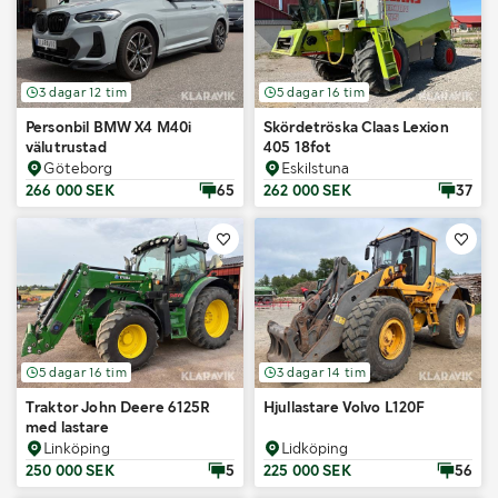
3 dagar 12 tim
5 dagar 16 tim
Personbil BMW X4 M40i
Skördetröska Claas Lexion
välutrustad
405 18fot
Göteborg
Eskilstuna
266 000 SEK
65
262 000 SEK
37
5 dagar 16 tim
3 dagar 14 tim
Traktor John Deere 6125R
Hjullastare Volvo L120F
med lastare
Linköping
Lidköping
250 000 SEK
5
225 000 SEK
56