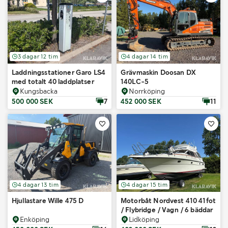
3 dagar 12 tim
4 dagar 14 tim
Laddningsstationer Garo LS4
Grävmaskin Doosan DX
med totalt 40 laddplatser
140LC-5
Kungsbacka
Norrköping
500 000 SEK
7
452 000 SEK
11
4 dagar 13 tim
4 dagar 15 tim
Hjullastare Wille 475 D
Motorbåt Nordvest 410 41fot
/ Flybridge / Vagn / 6 bäddar
Enköping
Lidköping