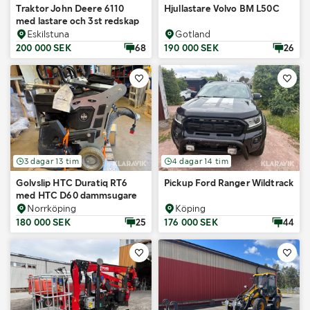
Traktor John Deere 6110
Hjullastare Volvo BM L50C
med lastare och 3st redskap
Eskilstuna
Gotland
200 000 SEK
68
190 000 SEK
26
3 dagar 13 tim
4 dagar 14 tim
Golvslip HTC Duratiq RT6
Pickup Ford Ranger Wildtrack
med HTC D60 dammsugare
Norrköping
Köping
180 000 SEK
25
176 000 SEK
44