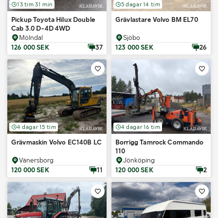
13 tim 31 min
5 dagar 14 tim
Pickup Toyota Hilux Double
Grävlastare Volvo BM EL70
Cab 3.0 D-4D 4WD
Mölndal
Sjöbo
126 000 SEK
37
123 000 SEK
26
4 dagar 15 tim
4 dagar 16 tim
Grävmaskin Volvo EC140B LC
Borrigg Tamrock Commando
110
Vänersborg
Jönköping
120 000 SEK
11
120 000 SEK
2