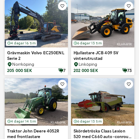
4 dagar 16 tim
6 dagar 13 tim
Grävmaskin Volvo EC250ENL
Hjullastare JCB 409 SV
Serie 2
vinterutrustad
Norrköping
Linköping
205 000 SEK
7
202 000 SEK
73
4 dagar 14 tim
6 dagar 13 tim
Traktor John Deere 4052R
Skördetröska Claas Lexion
med frontlastare
520 med C660 auto-conrour