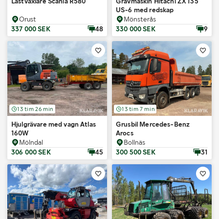
Lastväxlare Scania R580
Grävmaskin Hitachi ZX 135
US-6 med redskap
Orust
Mönsterås
337 000 SEK
48
330 000 SEK
9
13 tim 26 min
13 tim 7 min
Hjulgrävare med vagn Atlas
Grusbil Mercedes-Benz
160W
Arocs
Mölndal
Bollnäs
306 000 SEK
45
300 500 SEK
31