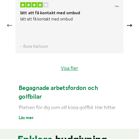
Idag
lätt att få kontakt med ombud
En
lätt att få kontakt med ombud
Öv
- Rune Karlsson
- 
Visa fler
Begagnade arbetsfordon och
golfbilar
Platsen för dig som vill köpa golfbil. Här hittar
du alla begagnade golfbilar och arbetsfordon
Läs mer
till salu just nu.
Skapa konto
för att lägga bud