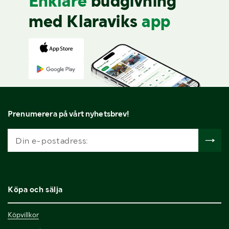
Enklare
budgivning
med Klaraviks
app
Prenumerera på vårt nyhetsbrev!
Köpa och sälja
Köpvillkor