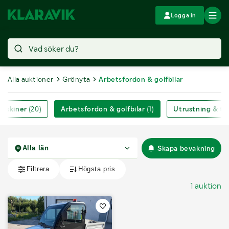
Logga in
Alla auktioner
Grönyta
Arbetsfordon & golfbilar
maskiner
(20)
Arbetsfordon & golfbilar
(1)
Utrustning & til
Skapa bevakning
1 auktion