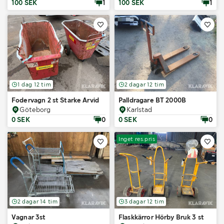
100 SEK
1
100 SEK
1
1 dag 12 tim
2 dagar 12 tim
Fodervagn 2 st Starke Arvid
Palldragare BT 2000B
Göteborg
Karlstad
0 SEK
0
0 SEK
0
Inget res.pris
2 dagar 14 tim
3 dagar 12 tim
Vagnar 3st
Flaskkärror Hörby Bruk 3 st