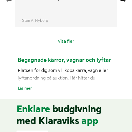
- Sten A. Nyberg
- 
Visa fler
Begagnade kärror, vagnar och lyftar
Platsen för dig som vill köpa kärra, vagn eller
lyftanordning på auktion. Här hittar du
begagnade lyftredskap, byggkärror och
Läs mer
byggvagnar till salu från märken som Starke
Arvid.
Enklare
budgivning
med Klaraviks
app