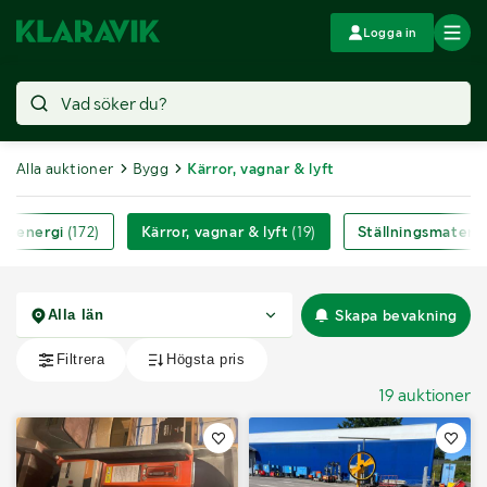
Logga in
Alla auktioner
Bygg
Kärror, vagnar & lyft
 & energi
(172)
Kärror, vagnar & lyft
(19)
Ställningsmateria
Skapa bevakning
19 auktioner