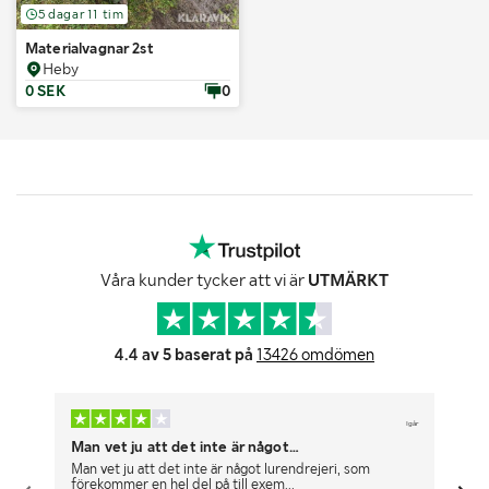
5 dagar 11 tim
Materialvagnar 2st
Heby
0 SEK
0
Våra kunder tycker att vi är
UTMÄRKT
4.4 av 5 baserat på
13426 omdömen
Igår
Man vet ju att det inte är något…
Br
Man vet ju att det inte är något lurendrejeri, som
Fu
förekommer en hel del på till exem...