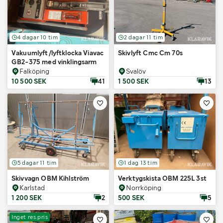
4 dagar 10 tim
2 dagar 11 tim
Vakuumlyft/lyftklocka Viavac
Skivlyft Cmc Cm 70s
GB2-375 med vinklingsarm
Falköping
Svalöv
10 500 SEK
41
1 500 SEK
13
5 dagar 11 tim
1 dag 13 tim
Skivvagn OBM Kihlström
Verktygskista OBM 225L 3st
Karlstad
Norrköping
1 200 SEK
2
500 SEK
5
Inget res.pris