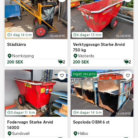
1 dag 14 tim
4 dagar 13 tim
Städkärra
Verktygsvagn Starke Arvid
750 kg
Norrköping
Västerås
200 SEK
2
200 SEK
2
Inget res.pris
3 dagar 11 tim
4 dagar 14 tim
Fodervagn Starke Arvid
Sopsloda OBM 6 st
14000
Sundsvall
Håbo