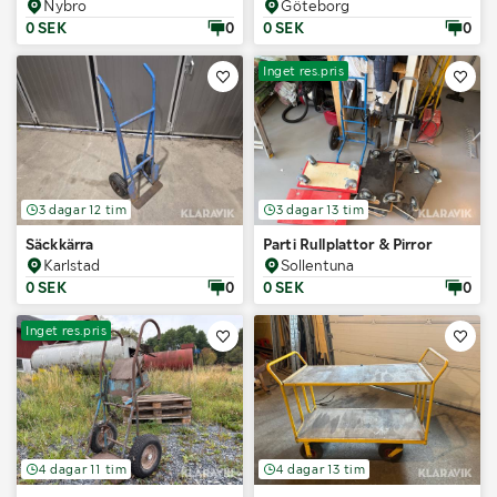
Nybro
Göteborg
0 SEK
0
0 SEK
0
Inget res.pris
3 dagar 12 tim
3 dagar 13 tim
Säckkärra
Parti Rullplattor & Pirror
Karlstad
Sollentuna
0 SEK
0
0 SEK
0
Inget res.pris
4 dagar 11 tim
4 dagar 13 tim