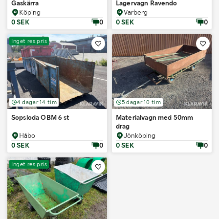
Gaskärra
Lagervagn Ravendo
Köping
Varberg
0 SEK
0
0 SEK
0
Inget res.pris
4 dagar 14 tim
5 dagar 10 tim
Sopsloda OBM 6 st
Materialvagn med 50mm
drag
Håbo
Jönköping
0 SEK
0
0 SEK
0
Inget res.pris