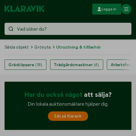
Logga in
Sålda objekt
Grönyta
Utrustning & tillbehör
Gräsklippare
(18)
Trädgårdsmaskiner
(4)
Arbetsfordon
Har du också något
att sälja?
Din lokala auktionsmäklare hjälper dig.
Sälj på Klaravik