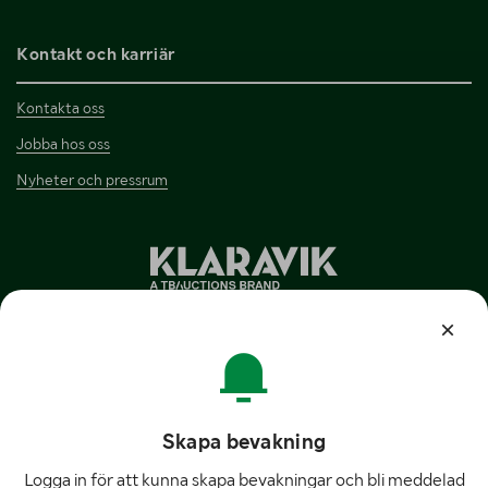
Kontakt och karriär
Kontakta oss
Jobba hos oss
Nyheter och pressrum
Klaravik AB
Tynäsgatan 10 A
652 16 Karlstad
Sweden
Skapa bevakning
Kundtjänst:
054-15 13 04
Logga in för att kunna skapa bevakningar och bli meddelad