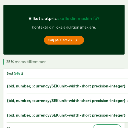
Vilket slutpris 
skulle din maskin få?
Kontakta din lokala auktionsmäklare.
Sälj på Klaravik
25%
moms tillkommer
Bud (
68
st
)
{bid, number, ::currency/SEK unit-width-short precision-integer}
{bid, number, ::currency/SEK unit-width-short precision-integer}
{bid, number, ::currency/SEK unit-width-short precision-integer}