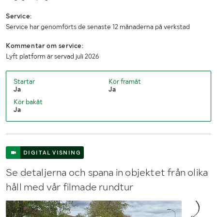
Besiktigad till och med
20261031
Service:
Service har genomförts de senaste 12 månaderna på verkstad
Antal nycklar
2
Kommentar om service:
INFORMATION OM LIFT:
Lyft platform är servad juli 2026
Fabrikat på liften
GSR
Startar
Kör framåt
Ja
Ja
Modell på liften
E179T
Kör bakåt
Ja
År enligt typskylt
2014
Serienummer
6823
DIGITAL VISNING
Mätarställning (h)
Okänt
Se detaljerna och spana in objektet från olika
Arbetshöjd
17.9m
håll med vår filmade rundtur
Plattformshöjd
15m
Max räckvidd
10m