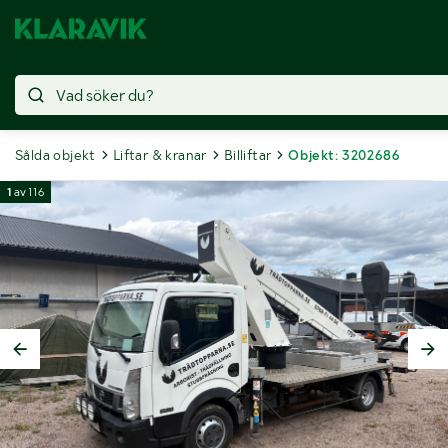
Sålda objekt
Liftar & kranar
Billiftar
Objekt: 3202686
1
av
116