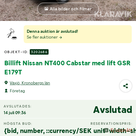
Alla bilder och filmer
Denna auktion är avslutad!
Se fler auktioner
OBJEKT-ID:
3202686
Billift Nissan NT400 Cabstar med lift GSR
E179T
Växjö, Kronobergs län
Företag
Avslutad
AVSLUTADES:
14 juli 09:36
HÖGSTA BUD:
RESERVATIONSPRIS:
{bid, number, ::currency/SEK unit-width-sh
Ej uppnått