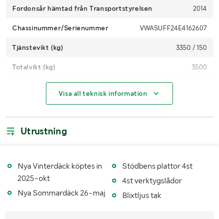
Fordonsår hämtad från Transportstyrelsen
2014
Chassinummer/Serienummer
VWASUFF24E4162607
Tjänstevikt (kg)
3350 / 150
Totalvikt (kg)
3500
Registrerad hos Transportstyrelsen
Ja
Visa all teknisk information
Km-
36091km (OBS ny mätare och ny mätarställning
ställning
3648,2km)
Utrustning
Motoreffekt
90 kW / 122 hp
Drivmedel
Diesel
Nya Vinterdäck köptes in
Stödbens plattor 4st
Växellåda
Manuell
2025-okt
4st verktygslådor
Nya Sommardäck 26-maj
Däckdimension fram
195/70R15
Blixtljus tak
Däckdimension bak
195/70R15