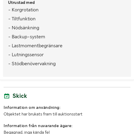
Utrustad med
Mönsterdjup (mm)
9mm
- Korgrotation
- Tiltfunktion
Längd (mm)
6500
- Nödsänkning
Bredd (mm)
2200
- Backup-system
Stödbenstyp
Vertikala Snedställda
- Lastmomentbegränsare
- Lutningssensor
Stödben funktion
Anpassad för trånga utrymmen
- Stödbenövervakning
Körkortsklass
B / Lättlastbil
Fordonsstatus
Påställd
Importerad
Nej
Skick
Miljöklass
5
Information om användning:
Objektet har brukats fram till auktionsstart
1:a reg./1:a trafik sv.
20140721 / 20140818
Information från nuvarande ägare:
Senaste godkända besiktning
20250814
Begagnad, inga kända fel