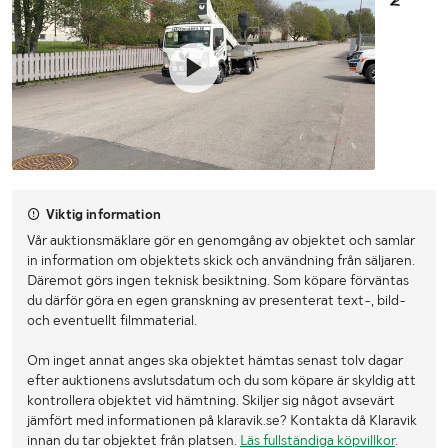
Maxlast (kg)
250kg
Antal personer
2st
Plattformsdjup (mm)
620mm
Plattformsbredd (mm)
1320mm
Senaste godkända liftbesiktning
2025-sep
Viktig information
Lift besiktigad till och med
2026-sep
Vår auktionsmäklare gör en genomgång av objektet och samlar
in information om objektets skick och användning från säljaren.
Däremot görs ingen teknisk besiktning. Som köpare förväntas
du därför göra en egen granskning av presenterat text-, bild-
och eventuellt filmmaterial.
Om inget annat anges ska objektet hämtas senast tolv dagar
efter auktionens avslutsdatum och du som köpare är skyldig att
kontrollera objektet vid hämtning. Skiljer sig något avsevärt
jämfört med informationen på klaravik.se? Kontakta då Klaravik
innan du tar objektet från platsen.
Läs fullständiga köpvillkor
.