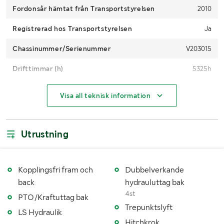
Fordonsår hämtat från Transportstyrelsen
2010
Registrerad hos Transportstyrelsen
Ja
Chassinummer/Serienummer
V203015
Drifttimmar (h)
5325h
Motoreffekt (kW/hk)
119 kW / 161 hp
Visa all teknisk information
4WD
Ja
Maxhastighet (km/h)
40
Utrustning
Snabbgående
Nej
Växellåda
Manuell Dyna shift
Kopplingsfri fram och
Dubbelverkande
back
hydrauluttag bak
Drivmedel
Diesel
4st
PTO/Kraftuttag bak
Trepunktslyft
Dimensioner däck fram
480/70R28
LS Hydraulik
Hitchkrok