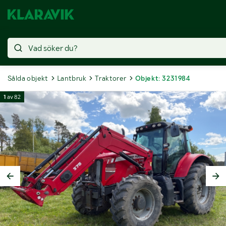
Sålda objekt
Lantbruk
Traktorer
Objekt: 3231984
1
av
82