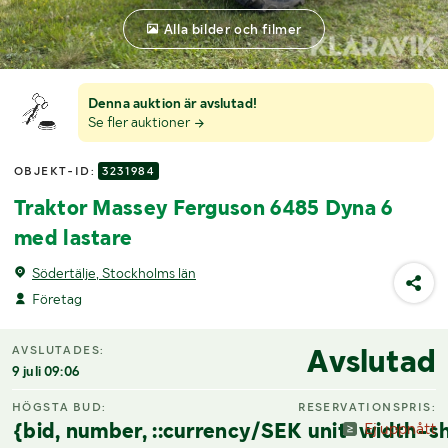
Alla bilder och filmer
Denna auktion är avslutad!
Se fler auktioner
OBJEKT-ID:
3231984
Traktor Massey Ferguson 6485 Dyna 6
med lastare
Södertälje, Stockholms län
Företag
Avslutad
AVSLUTADES:
9 juli 09:06
HÖGSTA BUD:
RESERVATIONSPRIS:
{bid, number, ::currency/SEK unit-width-sh
Ej uppnått