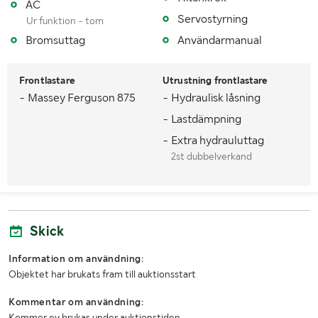
AC
Dimensioner däck bak
580/70R38
Servostyrning
Ur funktion - tom
Antal nycklar
1
Bromsuttag
Användarmanual
Fordonsstatus
Avställd
Frontlastare
Utrustning frontlastare
Senaste godkända besiktning
20100728
- Massey Ferguson 875
- Hydraulisk låsning
- Lastdämpning
Importerad
Nej
- Extra hydrauluttag
Antal registrerade ägare
2
2st dubbelverkand
MÅTT OCH VIKT:
Tjänstevikt (kg)
6500
Skick
Lastvikt (kg)
5500
Information om användning:
Objektet har brukats fram till auktionsstart
Totalvikt (kg)
12000
Kommentar om användning:
Längd (mm)
5094
Kommer ev brukas under auktionstiden