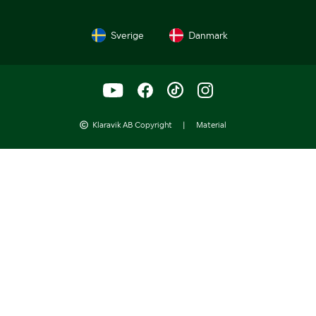
Sverige
Danmark
Klaravik AB Copyright
|
Material