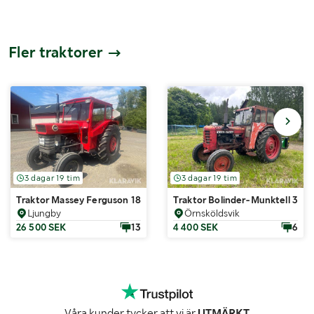
Fler traktorer
3 dagar 19 tim
3 dagar 19 tim
Traktor Massey Ferguson 188
Traktor Bolinder-Munktell 350
Ljungby
Örnsköldsvik
26 500 SEK
13
4 400 SEK
6
Våra kunder tycker att vi är
UTMÄRKT