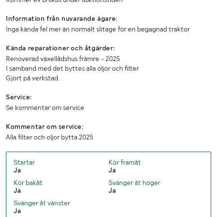
Bredd (mm)
2071
Information från nuvarande ägare:
Höjd (mm)
2990
Inga kända fel mer än normalt slitage för en begagnad traktor
Kända reparationer och åtgärder:
Renoverad växellådshus främre - 2025
I samband med det byttes alla oljor och filter
Gjort på verkstad.
Service:
Se kommentar om service
Kommentar om service:
Alla filter och oljor bytta 2025
Startar
Kör framåt
Ja
Ja
Kör bakåt
Svänger åt höger
Ja
Ja
Svänger åt vänster
Ja