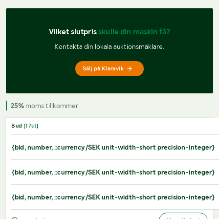
Vilket slutpris 
skulle din maskin få?
Kontakta din lokala auktionsmäklare.
Sälj på Klaravik
25%
moms tillkommer
Bud (
17
st
)
{bid, number, ::currency/SEK unit-width-short precision-integer}
{bid, number, ::currency/SEK unit-width-short precision-integer}
{bid, number, ::currency/SEK unit-width-short precision-integer}