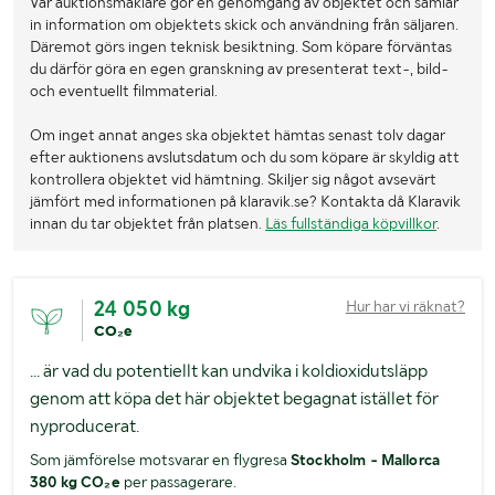
Vår auktionsmäklare gör en genomgång av objektet och samlar
in information om objektets skick och användning från säljaren.
Däremot görs ingen teknisk besiktning. Som köpare förväntas
du därför göra en egen granskning av presenterat text-, bild-
och eventuellt filmmaterial.
Om inget annat anges ska objektet hämtas senast tolv dagar
efter auktionens avslutsdatum och du som köpare är skyldig att
kontrollera objektet vid hämtning. Skiljer sig något avsevärt
jämfört med informationen på klaravik.se? Kontakta då Klaravik
innan du tar objektet från platsen.
Läs fullständiga köpvillkor
.
24 050 kg
Hur har vi räknat?
CO₂e
... är vad du potentiellt kan undvika i koldioxidutsläpp
genom att köpa det här objektet begagnat istället för
nyproducerat.
Som jämförelse motsvarar en flygresa
Stockholm - Mallorca
380 kg CO₂e
per passagerare.