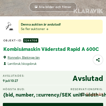
Alla bilder och filmer
Denna auktion är avslutad!
Se fler auktioner
OBJEKT-ID:
3244708
Kombisåmaskin Väderstad Rapid A 600C
Ronneby, Blekinge län
Lantbruk/skogsbruk
Avslutad
AVSLUTADES:
9 juli 10:27
HÖGSTA BUD:
RESERVATIONSPRIS:
{bid, number, ::currency/SEK unit-width-sh
Ej uppnått