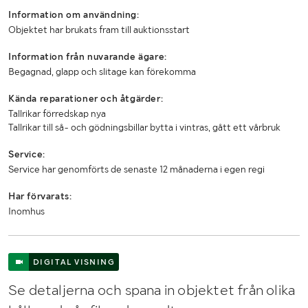
Information om användning:
Arbetsbredd (m)
6
Objektet har brukats fram till auktionsstart
Transportlängd (m)
9,5 med drag och harv (demonterbart)
Information från nuvarande ägare:
Begagnad, glapp och slitage kan förekomma
Transportbredd (m)
3
Kända reparationer och åtgärder:
Transporthöjd (m)
2,6
Tallrikar förredskap nya
Tallrikar till så- och gödningsbillar bytta i vintras, gått ett vårbruk
Service:
Service har genomförts de senaste 12 månaderna i egen regi
Har förvarats:
Inomhus
DIGITAL VISNING
Se detaljerna och spana in objektet från olika