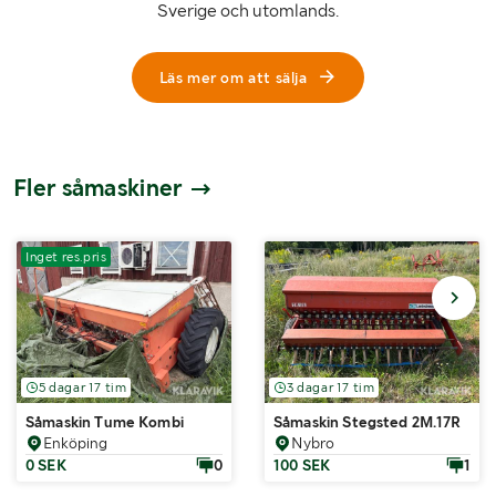
Sverige och utomlands.
Läs mer om att sälja
Fler såmaskiner
Inget res.pris
5 dagar 17 tim
3 dagar 17 tim
Såmaskin Tume Kombi
Såmaskin Stegsted 2M.17R
Enköping
Nybro
0 SEK
0
100 SEK
1