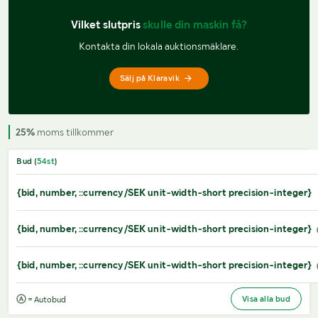
Vilket slutpris 
skulle din maskin få?
Kontakta din lokala auktionsmäklare.
Sälj på Klaravik
25%
moms tillkommer
Bud (
54
st
)
{bid, number, ::currency/SEK unit-width-short precision-integer}
{bid, number, ::currency/SEK unit-width-short precision-integer}
{bid, number, ::currency/SEK unit-width-short precision-integer}
Visa alla bud
= Autobud