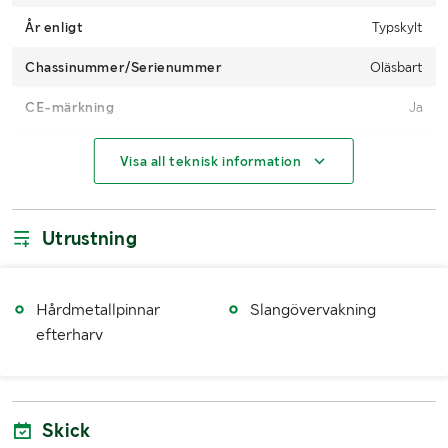
År enligt
Typskylt
Chassinummer/Serienummer
Oläsbart
CE-märkning
Ja
Hektarmätare
5425
Visa all teknisk information
Drifttimmar (h)
816
Typ av sålåda
Utsädeslåda + gödningslåda
Utrustning
Doseringssystem
Luftassisterad fläkt
Användarmanual
Ja, medföljer
Hårdmetallpinnar
Slangövervakning
efterharv
Användningsområde
Ej biodrill
MÅTT OCH VIKT :
Skick
Vikt (kg)
7300