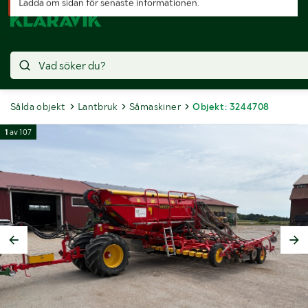
Återanslutningen misslyckades
Ladda om sidan för senaste informationen.
Sålda objekt
Lantbruk
Såmaskiner
Objekt: 3244708
1
av
107