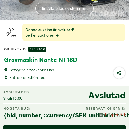
Alla bilder och filmer
Denna auktion är avslutad!
Se fler auktioner
OBJEKT-ID:
3245309
Grävmaskin Nante NT18D
Botkyrka, Stockholms län
Entreprenadföretag
Avslutad
AVSLUTADES:
9 juli 13:00
HÖGSTA BUD:
RESERVATIONSPRIS:
{bid, number, ::currency/SEK unit-width-sh
Ej uppnått