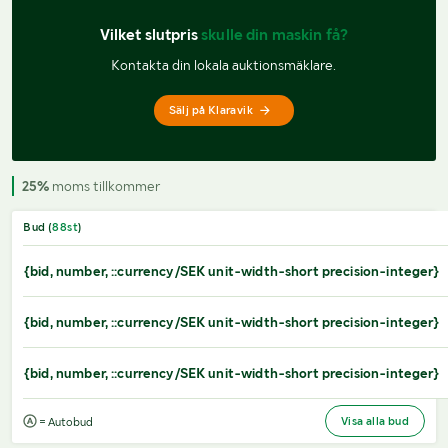
Vilket slutpris 
skulle din maskin få?
Kontakta din lokala auktionsmäklare.
Sälj på Klaravik
25%
moms tillkommer
Bud (
88
st
)
{bid, number, ::currency/SEK unit-width-short precision-integer}
{bid, number, ::currency/SEK unit-width-short precision-integer}
{bid, number, ::currency/SEK unit-width-short precision-integer}
Visa alla bud
= Autobud