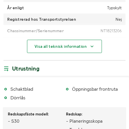
År enligt
Typskylt
Registrerad hos Transportstyrelsen
Nej
Chassinummer/Serienummer
NT18213206
CE-märkt
Ja
Visa all teknisk information
Drifttimmar
95h
Motortyp
Perkins
Utrustning
Motoreffekt (kW/hk)
14.7
Drivmedel
Diesel
Schaktblad
Öppningsbar frontruta
Dörrlås
Bandtyp
Gummi
Bandbredd (mm)
230mm
Redskapsfäste modell:
Redskap:
- S30
- Planeringsskopa
Antal nycklar
2