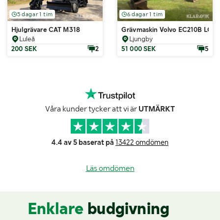
5 dagar 1 tim
6 dagar 1 tim
Hjulgrävare CAT M318
Grävmaskin Volvo EC210B LC
Luleå
Ljungby
200 SEK
2
51 000 SEK
5
Våra kunder tycker att vi är
UTMÄRKT
4.4 av 5 baserat på
13422 omdömen
Läs omdömen
Enklare
budgivning