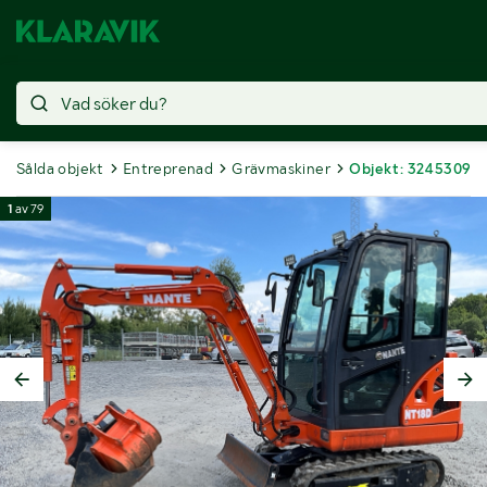
Sålda objekt
Entreprenad
Grävmaskiner
Objekt: 3245309
1
av
79