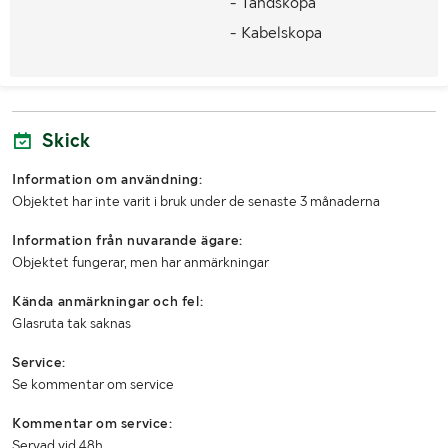
- Tandskopa
MÅTT OCH VIKT:
- Kabelskopa
Vikt (kg)
1800kg
Längd (m)
Ca 3,2m
Skick
Bredd (m)
Ca 1,05m
Information om användning:
Höjd (m)
Ca 2,4m
Objektet har inte varit i bruk under de senaste 3 månaderna
Information från nuvarande ägare:
Objektet fungerar, men har anmärkningar
Kända anmärkningar och fel:
Glasruta tak saknas
Service:
Se kommentar om service
Kommentar om service:
Servad vid 48h