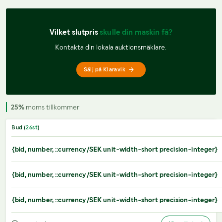
Vilket slutpris 
skulle din maskin få?
Kontakta din lokala auktionsmäklare.
Sälj på Klaravik
25%
moms tillkommer
Bud (
26
st
)
{bid, number, ::currency/SEK unit-width-short precision-integer}
{bid, number, ::currency/SEK unit-width-short precision-integer}
{bid, number, ::currency/SEK unit-width-short precision-integer}