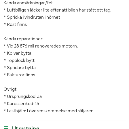
Kända anmärkningar/fel:
* Luftbälgen läcker lite efter att bilen har stått ett tag.
* Spricka i vindrutan i hörnet
* Rost finns
Kända reparationer:
* Vid 28 876 mil renoverades motorn.
* Kolvar bytta.
* Topplock bytt.
* Spridare bytta.
* Fakturor finns.
Övrigt
* Ursprungskod: Ja
* Karosserikod: 15
* Lasthjälp: I överenskommelse med säljaren
Utrustning