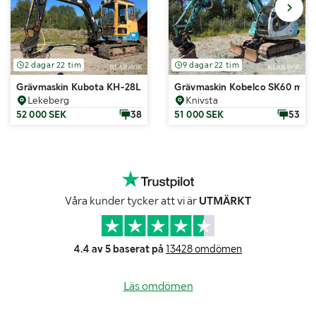
2 dagar 22 tim
9 dagar 22 tim
Grävmaskin Kubota KH-28L
Grävmaskin Kobelco SK60 med t
Lekeberg
Knivsta
52 000 SEK
38
51 000 SEK
53
Våra kunder tycker att vi är
UTMÄRKT
4.4 av 5 baserat på
13428 omdömen
Läs omdömen