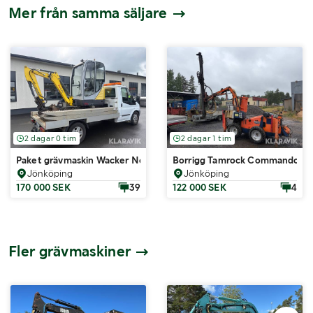
Mer från samma säljare
2 dagar 0 tim
2 dagar 1 tim
Borrigg Tamrock Commando 11
Paket grävmaskin Wacker Neuson 1404 och flakbil Ford Transit
Jönköping
Jönköping
170 000 SEK
39
122 000 SEK
4
Fler grävmaskiner