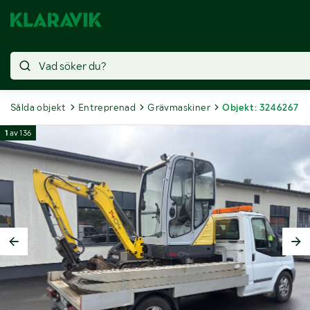
Sålda objekt
Entreprenad
Grävmaskiner
Objekt: 3246267
1
av
136