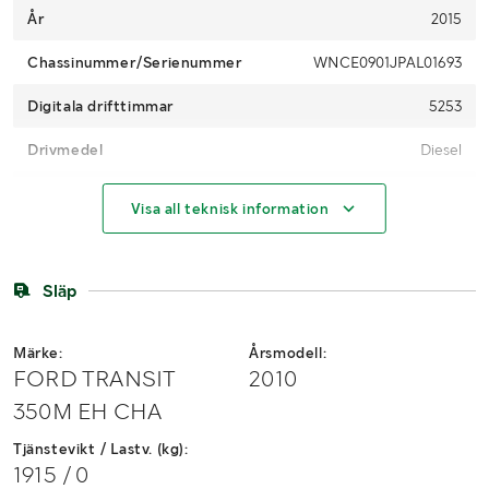
År
2015
Chassinummer/Serienummer
WNCE0901JPAL01693
Digitala drifttimmar
5253
Drivmedel
Diesel
Bandtyp
Gummi
Visa all teknisk information
Bandbredd (mm)
230
Antal nycklar
2
Släp
MÅTT OCH VIKT:
Märke:
Årsmodell:
FORD TRANSIT
2010
Vikt (kg)
1596
350M EH CHA
Längd (m)
3600
Tjänstevikt / Lastv. (kg):
1915 / 0
Bredd (m)
1300