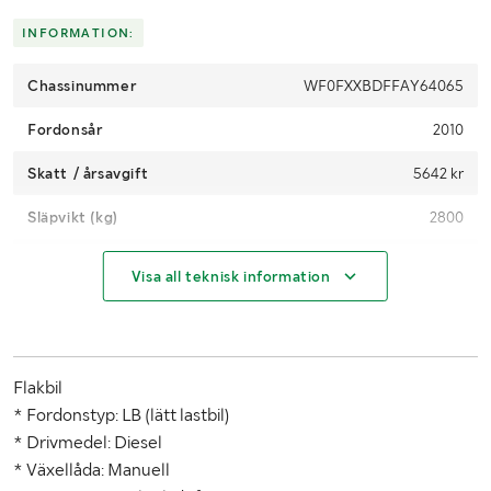
Höjd (m)
2350
INFORMATION:
Chassinummer
WF0FXXBDFFAY64065
Fordonsår
2010
Skatt / årsavgift
5642 kr
Släpvikt (kg)
2800
Längd (mm)
5600
Visa all teknisk information
Lastutrymmes längd (mm)
3200
Bredd (mm)
2060
Flakbil
Max lastvikt (kg)
1585
* Fordonstyp: LB (lätt lastbil)
Besiktning / Sen. besiktn.
20261231 / 20251017
* Drivmedel: Diesel
* Växellåda: Manuell
Fordonsstatus
Påställd