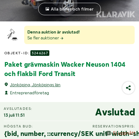
Alla bilder och filmer
Denna auktion är avslutad!
Se fler auktioner
OBJEKT-ID:
3246267
Paket grävmaskin Wacker Neuson 1404
och flakbil Ford Transit
Jönköping, Jönköpings län
Entreprenadföretag
Avslutad
AVSLUTADES:
13 juli 11:51
HÖGSTA BUD:
RESERVATIONSPRIS:
{bid, number, ::currency/SEK unit-width-sh
Ej uppnått