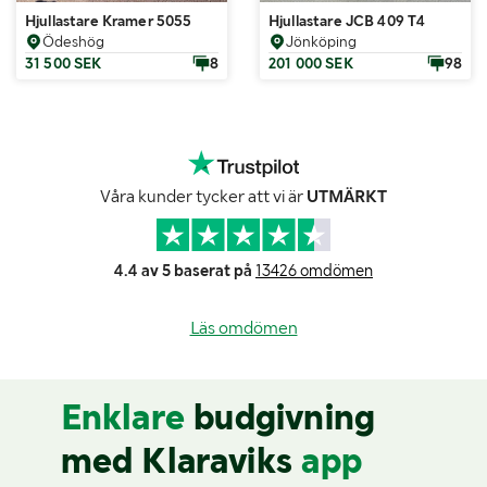
Hjullastare Kramer 5055
Hjullastare JCB 409 T4
Ödeshög
Jönköping
31 500 SEK
8
201 000 SEK
98
Våra kunder tycker att vi är
UTMÄRKT
4.4 av 5 baserat på
13426 omdömen
Läs omdömen
Enklare
budgivning
med Klaraviks
app