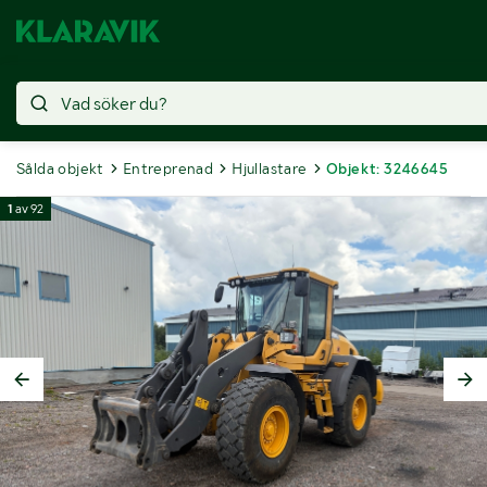
Sålda objekt
Entreprenad
Hjullastare
Objekt: 3246645
1
av
92