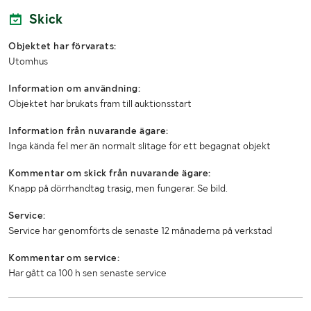
Däckdimension bak
20.5R25 AL36
Skick
Mönsterdjup (mm)
30
Objektet har förvarats:
Utomhus
Redskapsfäste
Stora BM
Information om användning:
Antal nycklar
2
Objektet har brukats fram till auktionsstart
MÅTT OCH VIKT:
Information från nuvarande ägare:
Inga kända fel mer än normalt slitage för ett begagnat objekt
Totalvikt (kg)
17300
Kommentar om skick från nuvarande ägare:
Knapp på dörrhandtag trasig, men fungerar. Se bild.
Service:
Service har genomförts de senaste 12 månaderna på verkstad
Kommentar om service:
Har gått ca 100 h sen senaste service