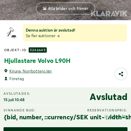
Alla bilder och filmer
Denna auktion är avslutad!
Se fler auktioner
OBJEKT-ID:
3246645
Hjullastare Volvo L90H
Kiruna, Norrbottens län
Företag
Avslutad
AVSLUTADES:
15 juli 10:48
VINNANDE BUD:
RESERVATIONSPRIS:
{bid, number, ::currency/SEK unit-width-sh
Uppnått