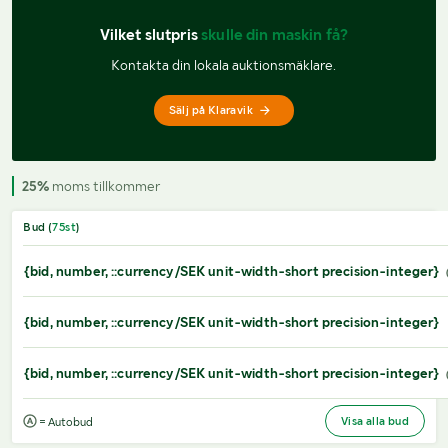
Vilket slutpris 
skulle din maskin få?
Kontakta din lokala auktionsmäklare.
Sälj på Klaravik
25%
moms tillkommer
Bud (
75
st
)
{bid, number, ::currency/SEK unit-width-short precision-integer}
{bid, number, ::currency/SEK unit-width-short precision-integer}
{bid, number, ::currency/SEK unit-width-short precision-integer}
Visa alla bud
= Autobud