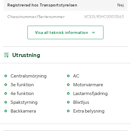
Registrerad hos Transportstyrelsen
Nej
Chassinummer/Serienummer
VCE0L90HC00013563
CE-märkt
Ja
Visa all teknisk information
Maxhastighet (km/h)
30
Drifttimmar (h)
10604
Utrustning
Drivmedel
Diesel
Drivning
4WD
Centralsmörjning
AC
3e funktion
Motorvärmare
AdBlue
Ja, men urkopplat
4e funktion
Lastarmsfjädring
Däckfabrikat
Aeolus
Spakstyrning
Blixtljus
År på däck
2024
Backkamera
Extra belysning
Däckdimension fram
20.5R25. AL36