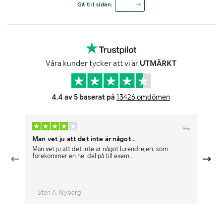
Gå till sidan:
Våra kunder tycker att vi är
UTMÄRKT
4.4 av 5 baserat på
13426 omdömen
Idag
Man vet ju att det inte är något…
Br
Man vet ju att det inte är något lurendrejeri, som
Fu
förekommer en hel del på till exem...
- Sten A. Nyberg
- 