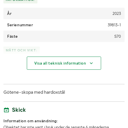
År
2023
Serienummer
39813-1
Fäste
S70
MÅTT OCH VIKT:
Visa all teknisk information
Vikt (kg)
1345
Volym
1650L
Bredd (mm)
1350
Götene-skopa med hardoxstål
Höjd (mm)
1450mm
Skick
Övriga mått
Längd: 1800mm
Information om användning:
Objektet har inte varit i bruk under de senaste 6 månaderna