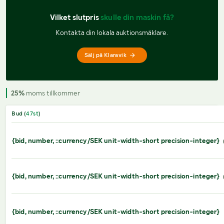
Vilket slutpris 
skulle din maskin få?
Kontakta din lokala auktionsmäklare.
Sälj på Klaravik
25%
moms tillkommer
Bud (
47
st
)
{bid, number, ::currency/SEK unit-width-short precision-integer}
{bid, number, ::currency/SEK unit-width-short precision-integer}
{bid, number, ::currency/SEK unit-width-short precision-integer}