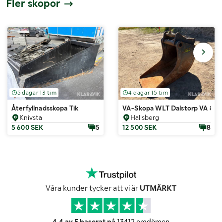
Fler skopor
5 dagar 13 tim
4 dagar 15 tim
Återfyllnadsskopa Tik
VA-Skopa WLT Dalstorp VA 800
Knivsta
Hallsberg
5 600 SEK
5
12 500 SEK
8
Våra kunder tycker att vi är
UTMÄRKT
4.4 av 5 baserat på
13412 omdömen