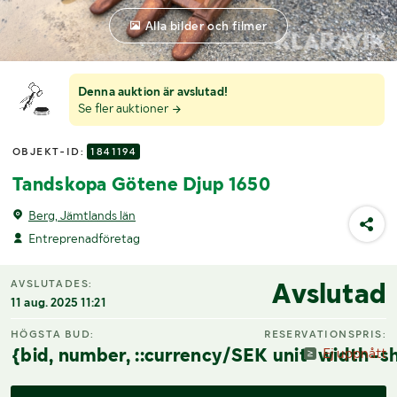
Alla bilder och filmer
Denna auktion är avslutad!
Se fler auktioner
OBJEKT-ID:
1841194
Tandskopa Götene Djup 1650
Berg, Jämtlands län
Entreprenadföretag
Avslutad
AVSLUTADES:
11 aug. 2025 11:21
HÖGSTA BUD:
RESERVATIONSPRIS:
{bid, number, ::currency/SEK unit-width-sh
Ej uppnått