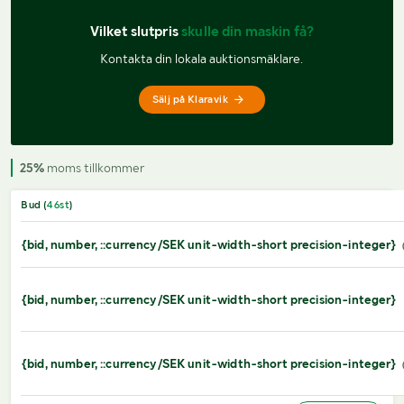
Vilket slutpris 
skulle din maskin få?
Kontakta din lokala auktionsmäklare.
Sälj på Klaravik
25%
moms tillkommer
Bud (
46
st
)
{bid, number, ::currency/SEK unit-width-short precision-integer}
{bid, number, ::currency/SEK unit-width-short precision-integer}
{bid, number, ::currency/SEK unit-width-short precision-integer}