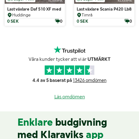
Lastväxlare Daf 510 XF med Hiab påbyggnad
Lastväxlare Scania P420 Lb8x4
Huddinge
Timrå
0 SEK
0
0 SEK
0
Våra kunder tycker att vi är
UTMÄRKT
4.4 av 5 baserat på
13426 omdömen
Läs omdömen
Enklare
budgivning
med Klaraviks
app