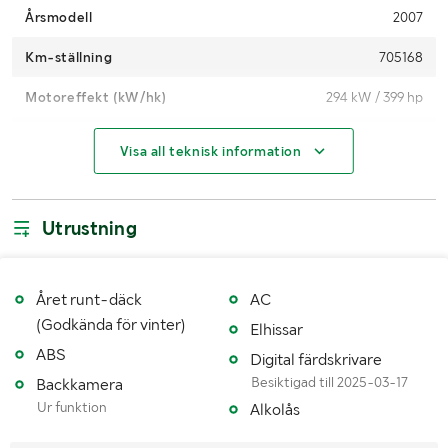
Årsmodell
2007
Km-ställning
705168
Motoreffekt (kW/hk)
294 kW / 399 hp
Miljöklass
3
Visa all teknisk information
Växellåda
Automat/tillsats
Drivmedel
Diesel
Utrustning
Drag
Bygel
Antal passagerare
1
Året runt-däck
AC
(Godkända för vinter)
Elhissar
Fordonsstatus
Påställd
ABS
Digital färdskrivare
Fordonstyp
LB
Besiktigad till 2025-03-17
Backkamera
Ur funktion
Alkolås
Importerad
Nej