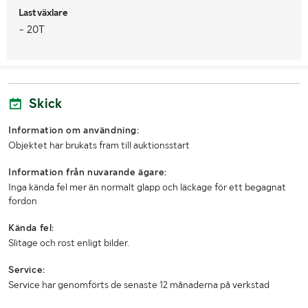
1:a reg./1:a trafik sv.
20061026 / 20061122
Lastväxlare
- 20T
Senaste godkända besiktning
20240417
Besiktigad till och med
20250331
Årsskatt
500 kr
Skick
Årsskatt betald t o m
20250531
Information om användning:
Vägavgift (kr/år)
17873
Objektet har brukats fram till auktionsstart
Vägavgift betald tom
20250322
Information från nuvarande ägare:
Inga kända fel mer än normalt glapp och läckage för ett begagnat
Fordonskategori EU
N3
fordon
Kända fel:
MÅTT OCH VIKT:
Slitage och rost enligt bilder.
Tjänstevikt (kg)
11650
Service:
Service har genomförts de senaste 12 månaderna på verkstad
Totalvikt (kg)
26000