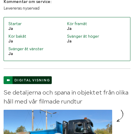
Kommentar om service:
Max lastvikt (kg)
14350
Levereras nyservad
Tillåten lastvikt (kg)
14350
Startar
Kör framåt
Ja
Ja
Max släpvagnsvikt (kg)
44000
Kör bakåt
Svänger åt höger
Ja
Ja
Max sammanlagd bruttovikt (kg)
60000
Svänger åt vänster
Längd (mm)
8150
Ja
Bredd (mm)
2470
Kopplingsavstånd (mm)
6640
DIGITAL VISNING
Axelavstånd max
4300 / 1370
Se detaljerna och spana in objektet från olika
håll med vår filmade rundtur