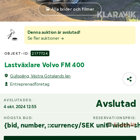
Alla bilder och filmer
Denna auktion är avslutad!
Se fler auktioner
OBJEKT-ID:
2177724
Lastväxlare Volvo FM 400
Gullspång, Västra Götalands län
Entreprenadföretag
Avslutad
AVSLUTADES:
4 okt. 2024 12:55
HÖGSTA BUD:
RESERVATIONSPRIS:
{bid, number, ::currency/SEK unit-width-sh
Ej uppnått