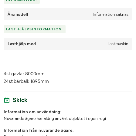
kg för företagskunder.
Årsmodell
För prisförslag använd formuläret "Fraktförfrågan" som finns
Information saknas
längst ned på vår hemsida under "Nyttig information.
LASTHJÄLPSINFORMATION:
--------------------------------------------------------
--------------------------------------------------------
Lasthjälp med
Lastmaskin
-------------
4st gavlar 8000mm
24st bärbalk 1895mm
Skick
Information om användning:
Nuvarande ägare har aldrig använt objektet i egen regi
Information från nuvarande ägare: