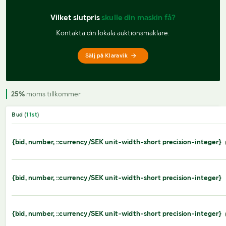
Vilket slutpris 
skulle din maskin få?
Kontakta din lokala auktionsmäklare.
Sälj på Klaravik
25%
moms tillkommer
Bud (
11
st
)
{bid, number, ::currency/SEK unit-width-short precision-integer}
{bid, number, ::currency/SEK unit-width-short precision-integer}
{bid, number, ::currency/SEK unit-width-short precision-integer}