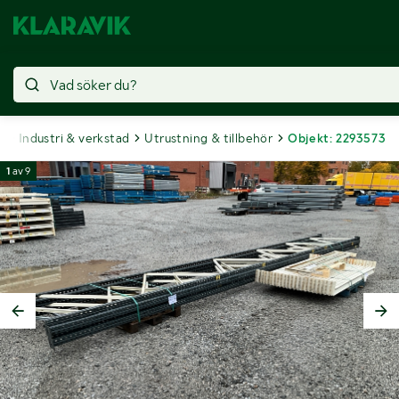
t
Industri & verkstad
Utrustning & tillbehör
Objekt: 2293573
1
av
9