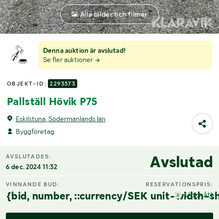
Alla bilder och filmer
Denna auktion är avslutad!
Se fler auktioner
OBJEKT-ID:
2293573
Pallställ Hövik P75
Eskilstuna, Södermanlands län
Byggföretag
Avslutad
AVSLUTADES:
6 dec. 2024 11:32
VINNANDE BUD:
RESERVATIONSPRIS:
{bid, number, ::currency/SEK unit-width-sh
Uppnått