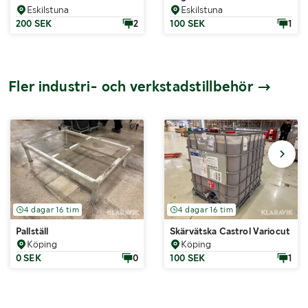
Eskilstuna
Eskilstuna
200 SEK
2
100 SEK
1
Fler industri- och verkstadstillbehör
4 dagar 16 tim
4 dagar 16 tim
Pallställ
Skärvätska Castrol Variocut G 
Köping
Köping
0 SEK
0
100 SEK
1