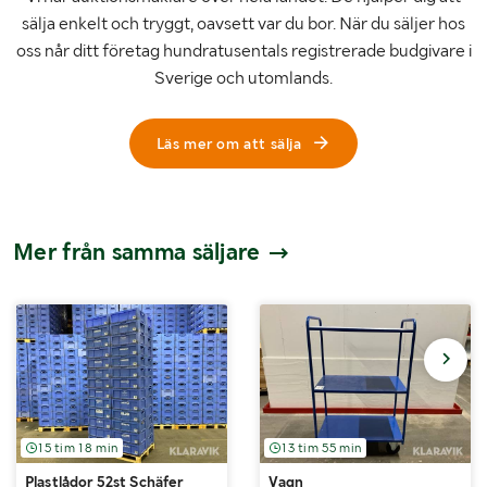
sälja enkelt och tryggt, oavsett var du bor. När du säljer hos
oss når ditt företag hundratusentals registrerade budgivare i
Sverige och utomlands.
Läs mer om att sälja
Mer från samma säljare
15 tim 18 min
13 tim 55 min
Plastlådor 52st Schäfer
Vagn