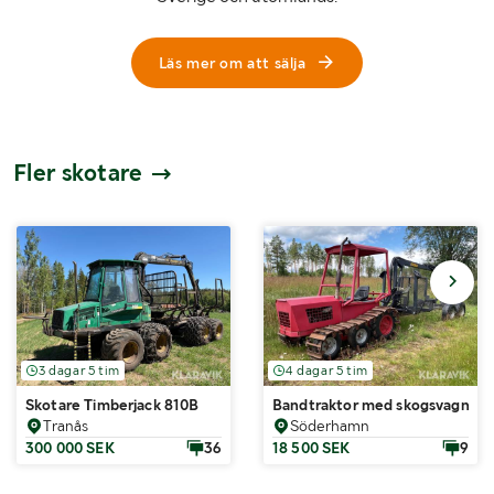
Läs mer om att sälja
Fler skotare
3 dagar 5 tim
4 dagar 5 tim
Skotare Timberjack 810B
Bandtraktor med skogsvagn
Tranås
Söderhamn
300 000 SEK
36
18 500 SEK
9