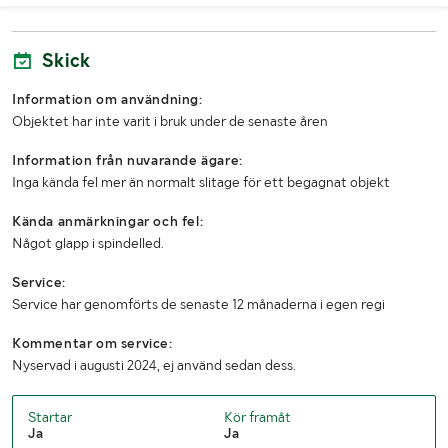
Bredd (mm)
1200
Skick
Transportlängd
5,6 meter inklusive vagn
Transportbredd
1,4 meter
Information om användning:
Objektet har inte varit i bruk under de senaste åren
Transporthöjd
2,4 meter
Information från nuvarande ägare:
Inga kända fel mer än normalt slitage för ett begagnat objekt
Kända anmärkningar och fel:
Något glapp i spindelled.
Service:
Service har genomförts de senaste 12 månaderna i egen regi
Kommentar om service:
Nyservad i augusti 2024, ej använd sedan dess.
Startar
Kör framåt
Ja
Ja