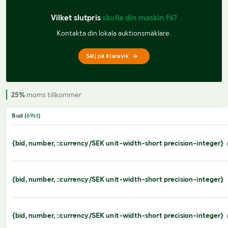
Vilket slutpris 
skulle din maskin få?
Kontakta din lokala auktionsmäklare.
Sälj på Klaravik
25%
moms tillkommer
Bud (
69
st
)
{bid, number, ::currency/SEK unit-width-short precision-integer}
{bid, number, ::currency/SEK unit-width-short precision-integer}
{bid, number, ::currency/SEK unit-width-short precision-integer}