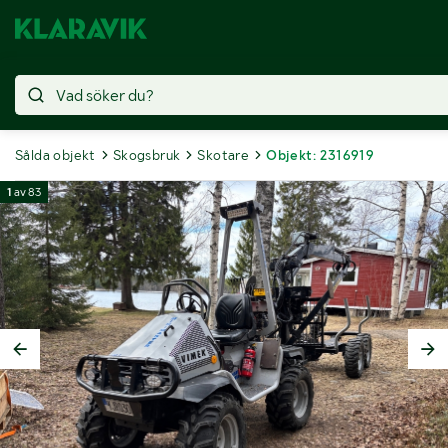
Sålda objekt
Skogsbruk
Skotare
Objekt: 2316919
1
av
83