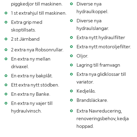
Däckdimensioner
Skotare: 27x11.00 R14. Vagn 25x8.50-14SS
piggkedjor till maskinen.
Diverse nya
hydraulkoppel.
1 st extrahjul till maskinen.
Kran
Vincent 362
Diverse nya
Extra grip med
Övrig information om kranen
Kapacitet på kran 300 kg.
hydraulslangar.
skoptillsats.
Extra nytt hydraulfilter
2 st Järnband
Fordonsstatus
Påställd
Extra nytt motoroljefilter.
2 extra nya Robsonrullar.
Senaste godkända besiktning
20171023
Oljor.
En extra ny mellan
Importerad
Nej
Lagring till framvagn
drivaxel.
Extra nya glidklossar till
En extra ny bakplåt.
MÅTT OCH VIKT:
variator.
Ett extra nytt stödben.
Kedjelås.
Tjänstevikt (kg)
En extra ny Banke.
590
Brandsläckare.
En extra ny vajer till
Totalvikt (kg)
800
hydraulvinsch.
Extra Navreducering,
Max lastvikt (kg)
renoveringsbehov, kedja
210
hoppad.
Längd (mm)
2100