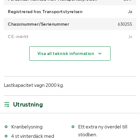
Registrerad hos Transportstyrelsen
Ja
Chassinummer/Serienummer
630255
CE-märkt
Ja
Drifttimmar
1127,7h
Visa all teknisk information
Motoreffekt (kW/hk)
15 kW / 20 hp
Maxhastighet (km/h)
28
Lastkapacitet vagn 2000 kg.
Växellåda
Manuell/tillsats
Drivmedel
Bensin
Utrustning
Antal nycklar
2
Däckmodell
Skotare: ITP MUD LITE X T R. Vagn: Carliste Trac
Kranbelysning
Ett extra ny överdel till
Cheief
stödben.
4 st vinterdäck med