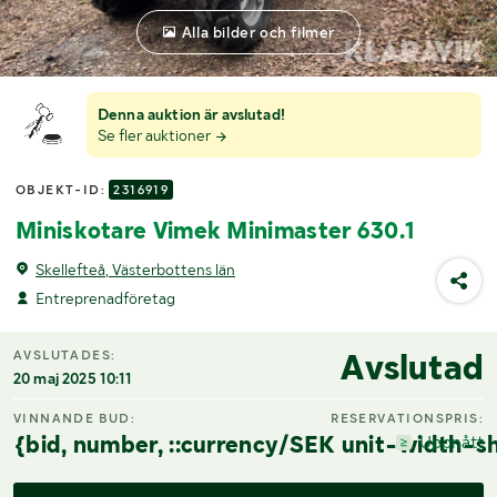
Alla bilder och filmer
Denna auktion är avslutad!
Se fler auktioner
OBJEKT-ID:
2316919
Miniskotare Vimek Minimaster 630.1
Skellefteå, Västerbottens län
Entreprenadföretag
Avslutad
AVSLUTADES:
20 maj 2025 10:11
VINNANDE BUD:
RESERVATIONSPRIS:
{bid, number, ::currency/SEK unit-width-sh
Uppnått