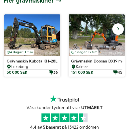
Fler grävmaskiner
4 dagar 11 tim
5 dagar 13 tim
Grävmaskin Kubota KH-28L
Grävmaskin Doosan DX19 med til
Lekeberg
Kalmar
50 000 SEK
36
151 000 SEK
45
Våra kunder tycker att vi är
UTMÄRKT
4.4 av 5 baserat på
13422 omdömen