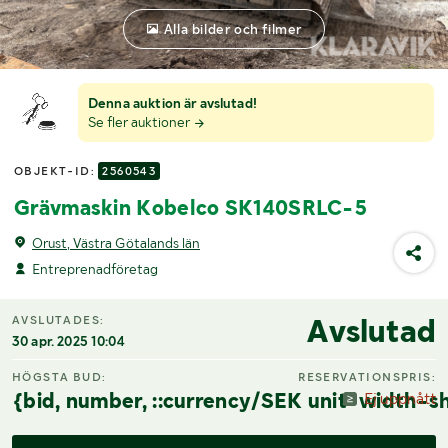
Alla bilder och filmer
Denna auktion är avslutad!
Se fler auktioner
OBJEKT-ID:
2560543
Grävmaskin Kobelco SK140SRLC-5
Orust, Västra Götalands län
Entreprenadföretag
Avslutad
AVSLUTADES:
30 apr. 2025 10:04
HÖGSTA BUD:
RESERVATIONSPRIS:
{bid, number, ::currency/SEK unit-width-sh
Ej uppnått