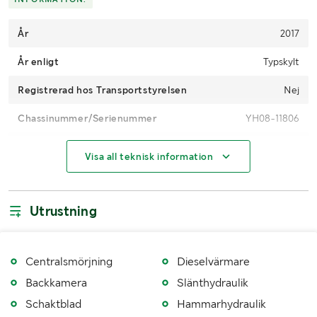
År
2017
År enligt
Typskylt
Registrerad hos Transportstyrelsen
Nej
Chassinummer/Serienummer
YH08-11806
CE-märkt
Ja
Visa all teknisk information
Drifttimmar
5222
Motoreffekt (kW/hk)
78,5 kW
Utrustning
Drivmedel
Diesel
Bandtyp
Stål
Centralsmörjning
Dieselvärmare
Backkamera
Slänthydraulik
Bandbredd (mm)
700
Schaktblad
Hammarhydraulik
Antal nycklar
1