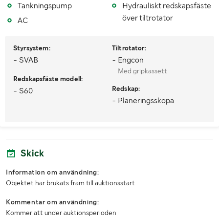
Tankningspump
Hydrauliskt redskapsfäste
över tiltrotator
Senaste godkända besiktning
2024-06-27
AC
MÅTT OCH VIKT:
Styrsystem:
Tiltrotator:
- SVAB
- Engcon
Vikt (kg)
16200
Med gripkassett
Redskapsfäste modell:
Redskap:
- S60
- Planeringsskopa
Skick
Information om användning:
Objektet har brukats fram till auktionsstart
Kommentar om användning:
Kommer att under auktionsperioden