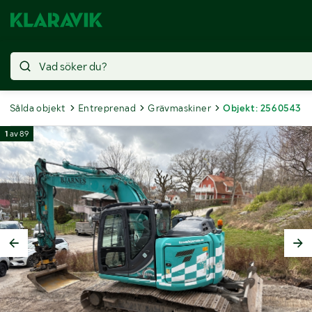
Sålda objekt
Entreprenad
Grävmaskiner
Objekt: 2560543
1
av
89