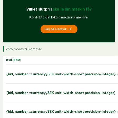
Vilket slutpris 
skulle din maskin få?
Kontakta din lokala auktionsmäklare.
Sälj på Klaravik
25%
moms tillkommer
Bud (
85
st
)
{bid, number, ::currency/SEK unit-width-short precision-integer}
{bid, number, ::currency/SEK unit-width-short precision-integer}
{bid, number, ::currency/SEK unit-width-short precision-integer}