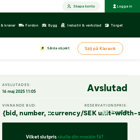
Skapa konto
Logga in
r & kranar
Fordon
Bygg
Industri & verkstad
Torget
Sålda objekt
Sälj på Klaravik
Avslutad
AVSLUTADES:
16 maj 2025 11:05
VINNANDE BUD:
RESERVATIONSPRIS:
{bid, number, ::currency/SEK unit-width-
Uppnått
Vilket slutpris 
skulle din maskin få?