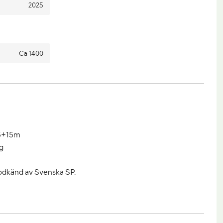
2025
Ca 1400
15+15m
g
godkänd av Svenska SP.