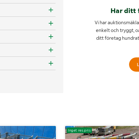
Har ditt 
Vi har auktionsmäklar
enkelt och tryggt, o
ditt företag hundra
L
Inget res.pris