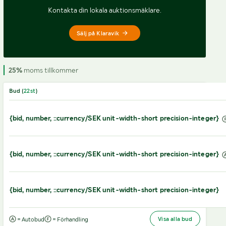
Kontakta din lokala auktionsmäklare.
Sälj på Klaravik
25%
moms tillkommer
Bud (
22
st
)
{bid, number, ::currency/SEK unit-width-short precision-integer}
{bid, number, ::currency/SEK unit-width-short precision-integer}
{bid, number, ::currency/SEK unit-width-short precision-integer}
Visa alla bud
= Autobud
= Förhandling