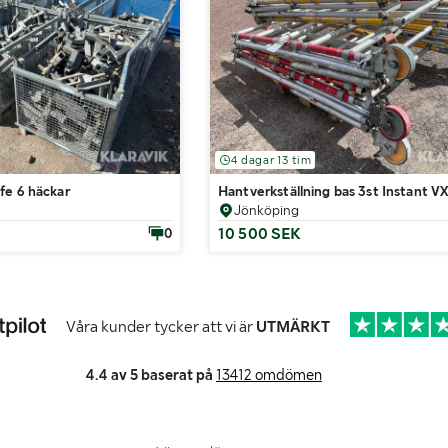
4 dagar 13 tim
fe 6 häckar
Hantverkställning bas 3st Instant V
Jönköping
10 500 SEK
0
Våra kunder tycker att vi är
UTMÄRKT
4.4 av 5 baserat på
13412 omdömen