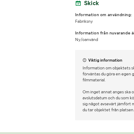
Skick
Information om användning:
Fabriksny
Information från nuvarande ä
Ny/oanvänd
Viktig information
Information om objektets s
förväntas du göra en egen g
filmmaterial.
Om inget annat anges ska o
avslutsdatum och du som köpa
sig något avsevärt jämfört 
du tar objektet från platsen