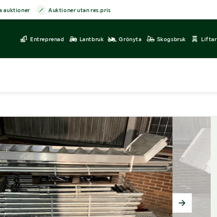
a auktioner
Auktioner utan res.pris
Entreprenad
Lantbruk
Grönyta
Skogsbruk
Lifta