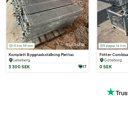
13 tim 59 min
5 dagar 16 tim
Komplett Byggnadsställning Plettac
Fötter Combisa
Lekeberg
Göteborg
3 300 SEK
0 SEK
17