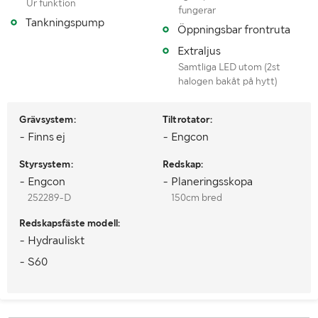
Ur funktion
fungerar
Besiktigad till och med
Juni 2025
Tankningspump
Öppningsbar frontruta
Extraljus
MÅTT OCH VIKT:
Samtliga LED utom (2st
halogen bakåt på hytt)
Vikt (kg)
14000kg + tiltrotator
Längd (m)
4,0m +arm
Grävsystem:
Tiltrotator:
- Finns ej
- Engcon
Bredd (m)
2,70m
Styrsystem:
Redskap:
Höjd (m)
2,80m (hytthöjd)
- Engcon
- Planeringsskopa
252289-D
150cm bred
LASTHJÄLPSINFORMATION:
Redskapsfäste modell:
- Hydrauliskt
Information om
Ingen ramp på plats/ No loadingdock-trailer
lasthjälp
with ramps required!
- S60