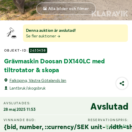
Alla bilder och filmer
Denna auktion är avslutad!
Se fler auktioner
OBJEKT-ID:
2635458
Grävmaskin Doosan DX140LC med
tiltrotator & skopa
Falköping, Västra Götalands län
Lantbruk/skogsbruk
Avslutad
AVSLUTADES:
28 maj 2025 11:53
VINNANDE BUD:
RESERVATIONSPRIS:
{bid, number, ::currency/SEK unit-width-sh
Uppnått