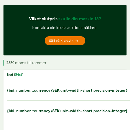
Vilket slutpris 
skulle din maskin få?
Kontakta din lokala auktionsmäklare.
Sälj på Klaravik
25%
moms tillkommer
Bud (
54
st
)
{bid, number, ::currency/SEK unit-width-short precision-integer}
{bid, number, ::currency/SEK unit-width-short precision-integer}