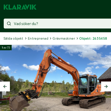
Sålda objekt
Entreprenad
Grävmaskiner
Objekt: 2635458
1
av
75