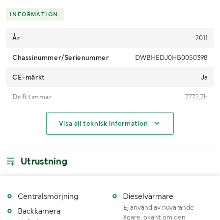
Skicka en finansieringsförfrågan här
.
INFORMATION:
År
2011
Chassinummer/Serienummer
DWBHEDJ0HB0050398
CE-märkt
Ja
Drifttimmar
7772,7h
Motoreffekt (kW/hk)
71kW
Visa all teknisk information
Drivmedel
Diesel
Bandtyp
Stål
Utrustning
Bandbredd (mm)
700mm
Mönsterdjup (mm)
Se bilder
Centralsmörjning
Dieselvärmare
Ej använd av nuvarande
Backkamera
Antal nycklar
1
ägare, okänt om den