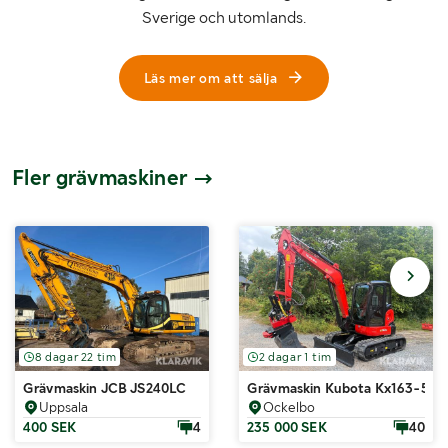
Sverige och utomlands.
Läs mer om att sälja
Fler grävmaskiner
8 dagar 22 tim
2 dagar 1 tim
Grävmaskin JCB JS240LC
Grävmaskin Kubota Kx163-5
Uppsala
Ockelbo
400 SEK
4
235 000 SEK
40