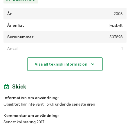
År
2006
År enligt
Typskylt
Serienummer
503898
Antal
1
MÅTT OCH VIKT:
Visa all teknisk information
Bredd (mm)
210
Skick
Höjd (mm)
420
Information om användning:
Objektet har inte varit i bruk under de senaste åren
Kommentar om användning:
Senast kalibrering 2017