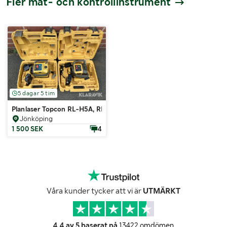
Fler mät- och kontrollinstrument
5 dagar 5 tim
Planlaser Topcon RL-H5A, RL-H4A
Jönköping
1 500 SEK
4
Våra kunder tycker att vi är
UTMÄRKT
4.4 av 5 baserat på
13422 omdömen