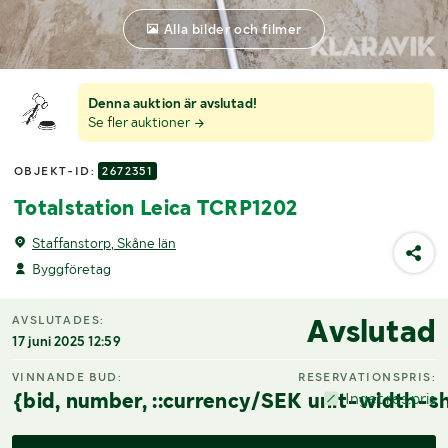
Alla bilder och filmer
Denna auktion är avslutad!
Se fler auktioner
OBJEKT-ID:
2672351
Totalstation Leica TCRP1202
Staffanstorp, Skåne län
Byggföretag
Avslutad
AVSLUTADES:
17 juni 2025 12:59
VINNANDE BUD:
RESERVATIONSPRIS:
{bid, number, ::currency/SEK unit-width-sh
Inget res.pris