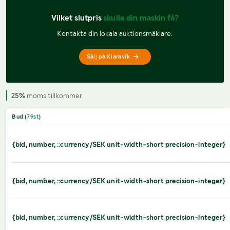
Vilket slutpris 
skulle din maskin få?
Kontakta din lokala auktionsmäklare.
Sälj på Klaravik
25%
moms tillkommer
Bud (
79
st
)
{bid, number, ::currency/SEK unit-width-short precision-integer}
{bid, number, ::currency/SEK unit-width-short precision-integer}
{bid, number, ::currency/SEK unit-width-short precision-integer}