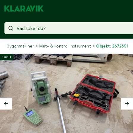
g
Byggmaskiner
Mät- & kontrollinstrument
Objekt: 2672351
1
av
11