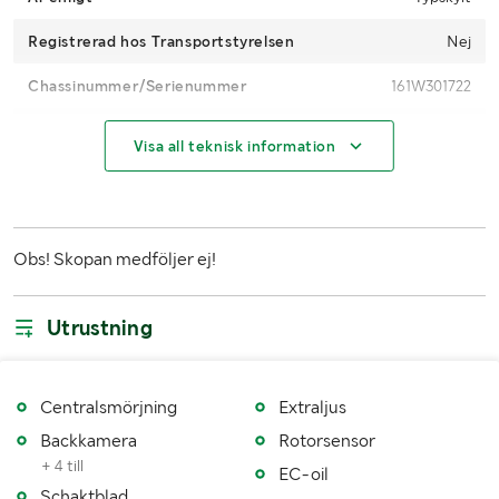
Registrerad hos Transportstyrelsen
Nej
Chassinummer/Serienummer
161W301722
CE-märkt
Ja
Visa all teknisk information
Drifttimmar
5805h
Motoreffekt (kW/hk)
105kW
Obs! Skopan medföljer ej!
Drivmedel
Diesel
Typ av hydraulolja
Miljöolja
Utrustning
Däckdimension
650/45-22,5
Antal nycklar
1
Centralsmörjning
Extraljus
Backkamera
Rotorsensor
MÅTT OCH VIKT:
+ 4 till
EC-oil
Schaktblad