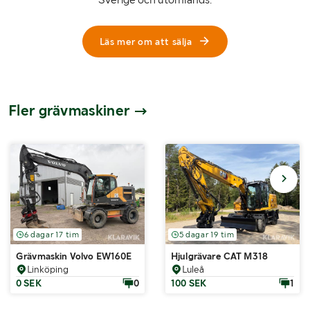
Läs mer om att sälja
Fler grävmaskiner
6 dagar 17 tim
5 dagar 19 tim
Grävmaskin Volvo EW160E
Hjulgrävare CAT M318
Linköping
Luleå
0 SEK
0
100 SEK
1