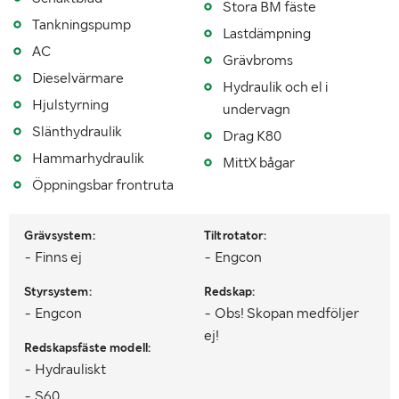
Vikt (kg)
Stora BM fäste
18000
Tankningspump
Lastdämpning
AC
Grävbroms
Dieselvärmare
Hydraulik och el i
Hjulstyrning
undervagn
Slänthydraulik
Drag K80
Hammarhydraulik
MittX bågar
Öppningsbar frontruta
Grävsystem:
Tiltrotator:
- Finns ej
- Engcon
Styrsystem:
Redskap:
- Engcon
- Obs! Skopan medföljer
ej!
Redskapsfäste modell:
- Hydrauliskt
- S60