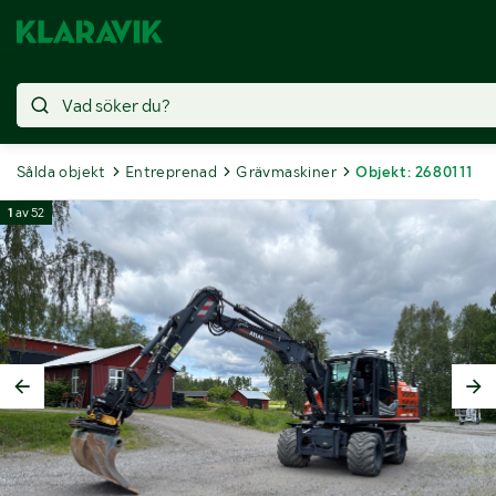
Sålda objekt
Entreprenad
Grävmaskiner
Objekt: 2680111
1
av
52