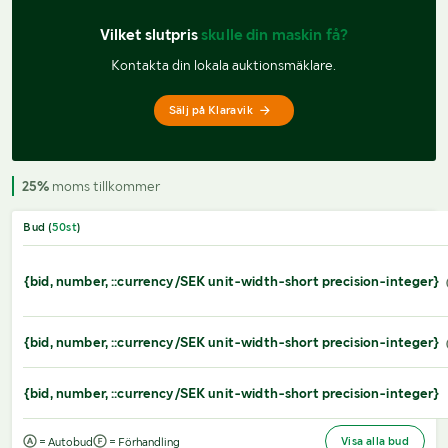
Vilket slutpris 
skulle din maskin få?
Kontakta din lokala auktionsmäklare.
Sälj på Klaravik
25%
moms tillkommer
Bud (
50
st
)
{bid, number, ::currency/SEK unit-width-short precision-integer}
{bid, number, ::currency/SEK unit-width-short precision-integer}
{bid, number, ::currency/SEK unit-width-short precision-integer}
Visa alla bud
= Autobud
= Förhandling