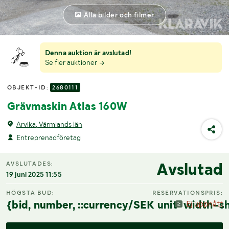
Alla bilder och filmer
Denna auktion är avslutad!
Se fler auktioner
OBJEKT-ID:
2680111
Grävmaskin Atlas 160W
Arvika, Värmlands län
Entreprenadföretag
Avslutad
AVSLUTADES:
19 juni 2025 11:55
HÖGSTA BUD:
RESERVATIONSPRIS:
{bid, number, ::currency/SEK unit-width-sh
Ej uppnått