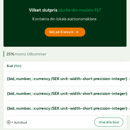
Vilket slutpris 
skulle din maskin få?
Kontakta din lokala auktionsmäklare.
Sälj på Klaravik
25%
moms tillkommer
Bud (
5
st
)
{bid, number, ::currency/SEK unit-width-short precision-integer}
{bid, number, ::currency/SEK unit-width-short precision-integer}
{bid, number, ::currency/SEK unit-width-short precision-integer}
Visa alla bud
= Autobud