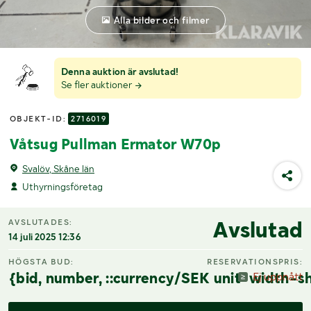
Alla bilder och filmer
Denna auktion är avslutad!
Se fler auktioner
OBJEKT-ID:
2716019
Våtsug Pullman Ermator W70p
Svalöv, Skåne län
Uthyrningsföretag
Avslutad
AVSLUTADES:
14 juli 2025 12:36
HÖGSTA BUD:
RESERVATIONSPRIS:
{bid, number, ::currency/SEK unit-width-sh
Ej uppnått