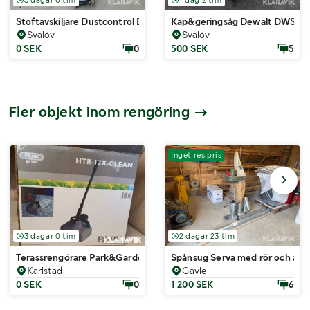
Stoftavskiljare Dustcontrol DC 1800
Kap&geringsåg Dewalt DWS77
Svalöv
Svalöv
0 SEK
0
500 SEK
5
Fler objekt inom rengöring
Inget res.pris
3 dagar 0 tim
2 dagar 23 tim
Terassrengörare Park&Garden
Spånsug Serva med rör och anslu
Karlstad
Gävle
0 SEK
0
1 200 SEK
6