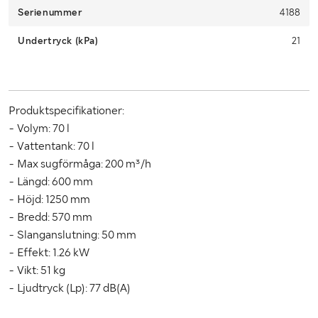
Klaravik has received your payment.
Serienummer
4188
Due to lack of space, it is important that you as a buyer pick up
Undertryck (kPa)
21
within 12 days from the end of the auction.
Produktspecifikationer:
- Volym: 70 l
- Vattentank: 70 l
- Max sugförmåga: 200 m³/h
- Längd: 600 mm
- Höjd: 1250 mm
- Bredd: 570 mm
- Slanganslutning: 50 mm
- Effekt: 1.26 kW
- Vikt: 51 kg
- Ljudtryck (Lp): 77 dB(A)