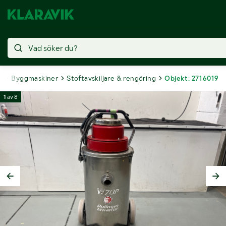
g
Byggmaskiner
Stoftavskiljare & rengöring
Objekt: 2716019
1
av
8