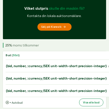
Vilket slutpris 
skulle din maskin få?
Kontakta din lokala auktionsmäklare.
Sälj på Klaravik
25%
moms tillkommer
Bud (
30
st
)
{bid, number, ::currency/SEK unit-width-short precision-integer}
{bid, number, ::currency/SEK unit-width-short precision-integer}
{bid, number, ::currency/SEK unit-width-short precision-integer}
Visa alla bud
= Autobud