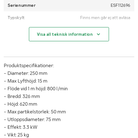
Klaravik has received your payment.
Serienummer
ESF112696
Due to lack of space, it is important that you as a buyer pick up
Typskylt
Finns men går ej att avläsa
within 12 days from the end of the auction.
MÅTT OCH VIKT:
Visa all teknisk information
Tryck (bar)
1,4
Produktspecifikationer:
- Diameter: 250 mm
- Max Lyfthöjd: 15 m
- Flöde vid 1 m höjd: 800 l/min
- Bredd: 326 mm
- Höjd: 620 mm
- Max partikelstorlek: 50 mm
- Utloppsdiameter: 75 mm
- Effekt: 3.3 kW
- Vikt: 25 kg