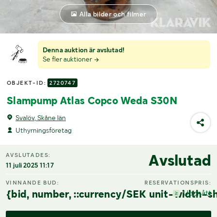
Alla bilder och filmer
Denna auktion är avslutad!
Se fler auktioner
OBJEKT-ID:
2720747
Slampump Atlas Copco Weda S30N
Svalöv, Skåne län
Uthyrningsföretag
Avslutad
AVSLUTADES:
11 juli 2025 11:17
VINNANDE BUD:
RESERVATIONSPRIS:
{bid, number, ::currency/SEK unit-width-sh
Uppnått