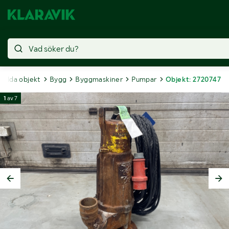
Sålda objekt
Bygg
Byggmaskiner
Pumpar
Objekt: 2720747
1
av
7