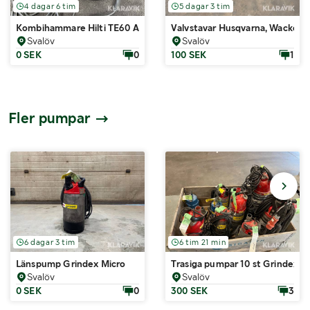
4 dagar 6 tim
5 dagar 3 tim
Kombihammare Hilti TE60 AVR ATC
Valvstavar Husqvarna, Wacker
Svalöv
Svalöv
0 SEK
0
100 SEK
1
Fler pumpar
6 dagar 3 tim
6 tim 21 min
Länspump Grindex Micro
Trasiga pumpar 10 st Grindex, T
Svalöv
Svalöv
0 SEK
0
300 SEK
3