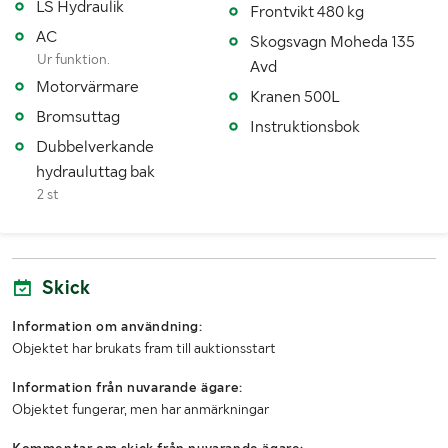
LS Hydraulik
Frontvikt 480 kg
Fordonsstatus
Påställd
AC
Skogsvagn Moheda 135
Ur funktion.
Avd
Senaste godkända besiktning
20141222
Motorvärmare
Kranen 500L
Importerad
Ja
Bromsuttag
Instruktionsbok
Dubbelverkande
MÅTT OCH VIKT:
hydrauluttag bak
2 st
Tjänstevikt (kg)
5430
Lastvikt (kg)
3570
Skick
Totalvikt (kg)
9000
Information om användning:
Längd (mm)
4750
Objektet har brukats fram till auktionsstart
Bredd (mm)
2470
Information från nuvarande ägare:
Objektet fungerar, men har anmärkningar
Kommentar om skick från nuvarande ägare: