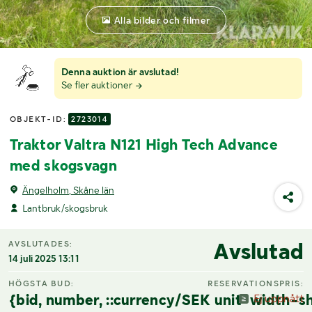
Alla bilder och filmer
Denna auktion är avslutad!
Se fler auktioner
OBJEKT-ID:
2723014
Traktor Valtra N121 High Tech Advance
med skogsvagn
Ängelholm, Skåne län
Lantbruk/skogsbruk
Avslutad
AVSLUTADES:
14 juli 2025 13:11
HÖGSTA BUD:
RESERVATIONSPRIS:
{bid, number, ::currency/SEK unit-width-sh
Ej uppnått