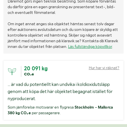
Däremot görs ingen teknisk besiktning. Som köpare förväntas
du därför göra en egen granskning av presenterat text-, bild-
och eventuellt filmmaterial.
Om inget annat anges ska objektet hämtas senast tolv dagar
efter auktionens avslutsdatum och du som köpare är skyldig att
kontrollera objektet vid hämtning. Skiljer sig något avsevärt
jämfört med informationen på klaravik.se? Kontakta då Klaravik
innan du tar objektet från platsen.
Läs fullständiga köpvillkor
.
20 091 kg
Hur har vi räknat?
CO₂e
... är vad du potentiellt kan undvika i koldioxidutsläpp
genom att köpa det här objektet begagnat istället för
nyproducerat.
Som jämförelse motsvarar en flygresa
Stockholm - Mallorca
380 kg CO₂e
per passagerare.