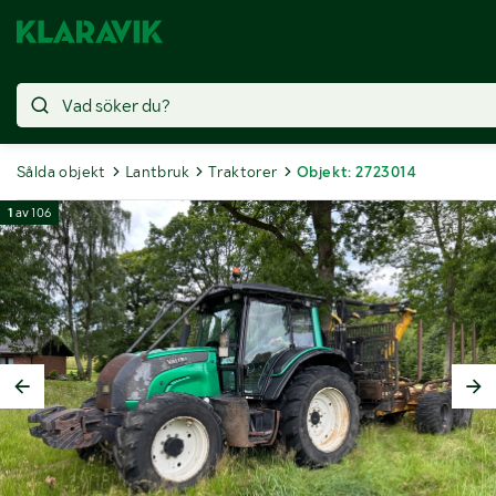
Sålda objekt
Lantbruk
Traktorer
Objekt: 2723014
1
av
106