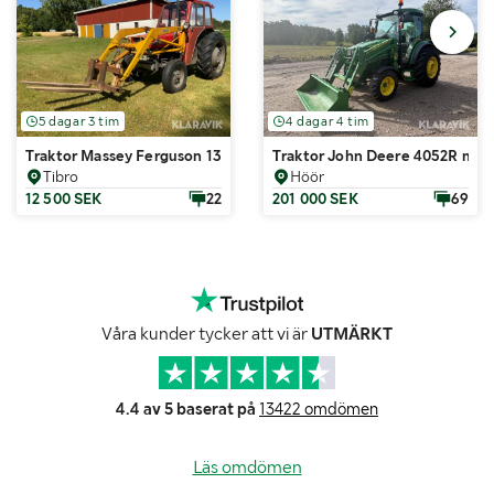
5 dagar 3 tim
4 dagar 4 tim
Traktor Massey Ferguson 135 med lastare och flera redskap
Traktor John Deere 4052R med 
Tibro
Höör
12 500 SEK
22
201 000 SEK
69
Våra kunder tycker att vi är
UTMÄRKT
4.4 av 5 baserat på
13422 omdömen
Läs omdömen