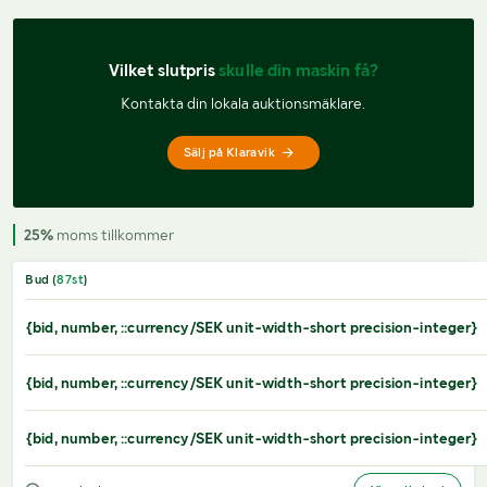
Vilket slutpris 
skulle din maskin få?
Kontakta din lokala auktionsmäklare.
Sälj på Klaravik
25%
moms tillkommer
Bud (
87
st
)
{bid, number, ::currency/SEK unit-width-short precision-integer}
{bid, number, ::currency/SEK unit-width-short precision-integer}
{bid, number, ::currency/SEK unit-width-short precision-integer}