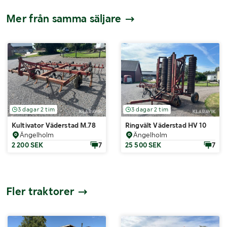
Mer från samma säljare
3 dagar 2 tim
3 dagar 2 tim
Kultivator Väderstad M.78
Ringvält Väderstad HV 10
Ängelholm
Ängelholm
2 200 SEK
7
25 500 SEK
7
Fler traktorer