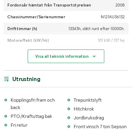
Fordonsår hämtat från Transportstyrelsen
2008
Chassinummer/Serienummer
N121AU36132
Drifttimmar (h)
13343h, slått runt efter 10000h.
Motoreffekt (kW/hk)
101 kW / 137 hp
4WD
Ja
Visa all teknisk information
Maxhastighet (km/h)
40
Växellåda
Manuell Kopplingsfri fram och bak,
Utrustning
dubbelkommando
Drivmedel
Diesel
Kopplingsfri fram och
Trepunktslyft
Dimensioner däck fram
500/65R28
back
Hitchkrok
PTO/Kraftuttag bak
Dimensioner däck bak
600/65R38
Jordbruksdrag
Fri retur
Front vinsch 7 ton Sepson
Antal nycklar
1