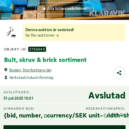
Alla bilder och filmer
Denna auktion är avslutad!
Se fler auktioner
OBJEKT-ID:
2736043
Bult, skruv & brick sortiment
Boden, Norrbottens län
Verkstad/industriföretag
Avslutad
AVSLUTADES:
31 juli 2025 10:51
VINNANDE BUD:
RESERVATIONSPRIS:
{bid, number, ::currency/SEK unit-width-sh
Uppnått