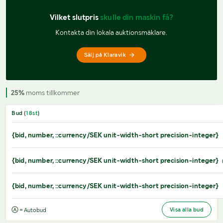
Vilket slutpris 
skulle din maskin få?
Kontakta din lokala auktionsmäklare.
Sälj på Klaravik
25%
moms tillkommer
Bud (
18
st
)
{bid, number, ::currency/SEK unit-width-short precision-integer}
{bid, number, ::currency/SEK unit-width-short precision-integer}
{bid, number, ::currency/SEK unit-width-short precision-integer}
Visa alla bud
= Autobud