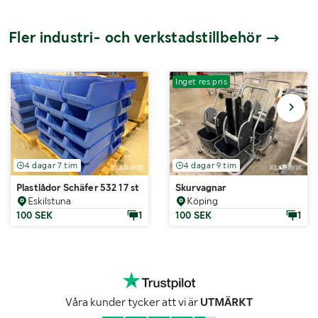
Fler industri- och verkstadstillbehör
Inget res.pris
4 dagar 7 tim
4 dagar 9 tim
Plastlådor Schäfer 532 17 st
Skurvagnar
Eskilstuna
Köping
100 SEK
1
100 SEK
1
Våra kunder tycker att vi är
UTMÄRKT