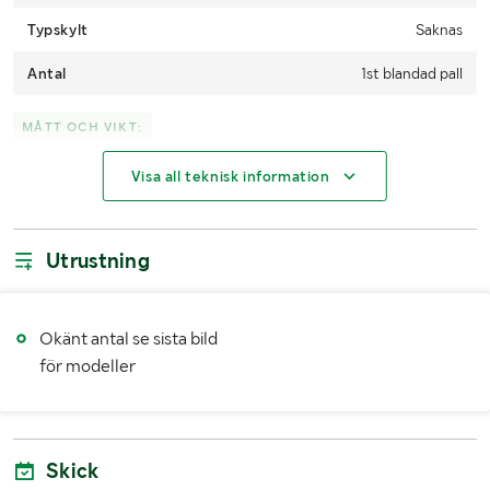
Typskylt
Saknas
Antal
1st blandad pall
MÅTT OCH VIKT:
Visa all teknisk information
Vikt (kg)
Okänt
Övriga mått
Pall och pallkrage ingår
Utrustning
LASTHJÄLPSINFORMATION:
Lasthjälp med
Truck
Okänt antal se sista bild
för modeller
Skick