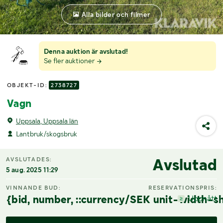
Alla bilder och filmer
Denna auktion är avslutad!
Se fler auktioner
OBJEKT-ID:
2738727
Vagn
Uppsala, Uppsala län
Lantbruk/skogsbruk
Avslutad
AVSLUTADES:
5 aug. 2025 11:29
VINNANDE BUD:
RESERVATIONSPRIS:
{bid, number, ::currency/SEK unit-width-sh
Uppnått