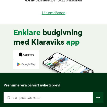
4.4 av 5 baserat på
13422 omdömen
Läs omdömen
Enklare
budgivning
med Klaraviks
app
Prenumerera på vårt nyhetsbrev!