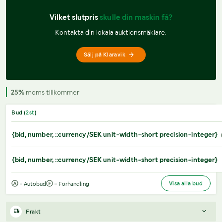
Vilket slutpris 
skulle din maskin få?
Kontakta din lokala auktionsmäklare.
Sälj på Klaravik
25%
moms tillkommer
Bud (
2
st
)
{bid, number, ::currency/SEK unit-width-short precision-integer}
{bid, number, ::currency/SEK unit-width-short precision-integer}
Visa alla bud
= Autobud
= Förhandling
Frakt