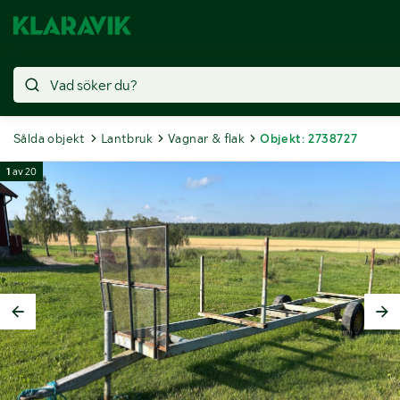
Sålda objekt
Lantbruk
Vagnar & flak
Objekt: 2738727
1
av
20