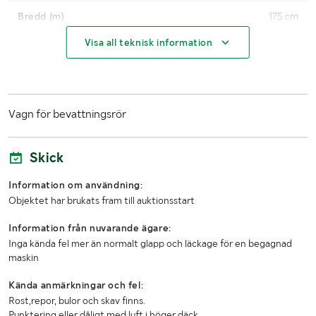
Bredd (m)
175 cm
Visa all teknisk information
Höjd (m)
180 cm
Lastlängd (m)
590 cm
Vagn för bevattningsrör
Skick
Information om användning:
Objektet har brukats fram till auktionsstart
Information från nuvarande ägare:
Inga kända fel mer än normalt glapp och läckage för en begagnad
maskin
Kända anmärkningar och fel:
Rost,repor, bulor och skav finns.
Punktering eller dåligt med luft i höger däck.