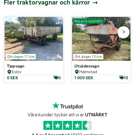
Fler traktorvagnar och kärror
Res.pris uppnått
4 dagar 17 tim
4 dagar 15 tim
Tippvagn
Utsädesvagn
Eslöv
Halmstad
0 SEK
0
1 000 SEK
10
Våra kunder tycker att vi är
UTMÄRKT