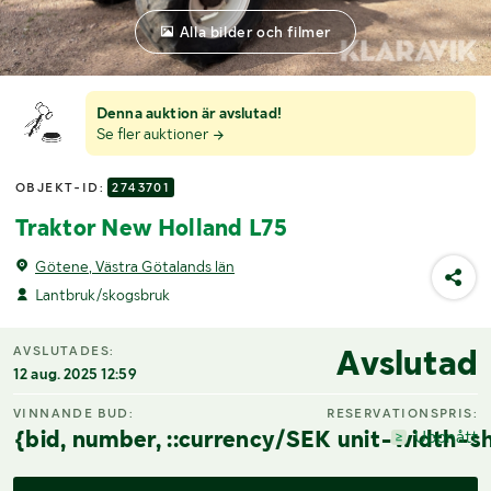
Alla bilder och filmer
Denna auktion är avslutad!
Se fler auktioner
OBJEKT-ID:
2743701
Traktor New Holland L75
Götene, Västra Götalands län
Lantbruk/skogsbruk
Avslutad
AVSLUTADES:
12 aug. 2025 12:59
VINNANDE BUD:
RESERVATIONSPRIS:
{bid, number, ::currency/SEK unit-width-sh
Uppnått