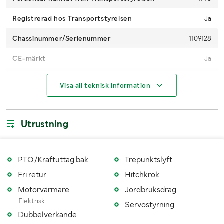
Registrerad hos Transportstyrelsen
Ja
Chassinummer/Serienummer
1109128
CE-märkt
Ja
Drifttimmar (h)
3625
Visa all teknisk information
Motoreffekt (kW/hk)
56 kW / 76 hp
4WD
Ja
Utrustning
Maxhastighet (km/h)
36
Växellåda
Manuell
PTO/Kraftuttag bak
Trepunktslyft
Fri retur
Hitchkrok
Drivmedel
Diesel
Motorvärmare
Jordbruksdrag
Typ av hydraulolja
Okänt
Elektrisk
Servostyrning
Dubbelverkande
Dimensioner däck fram
440/65R24