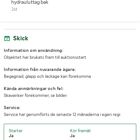
hydrauluttag bak
Dimensioner däck bak
2st
540/65R34
Drag
Hitch
Antal nycklar
1
Skick
Fordonsstatus
Påställd
Information om användning:
Objektet har brukats fram till auktionsstart
Senaste godkända besiktning
19970313
Information från nuvarande ägare:
Importerad
Nej
Begagnad, glapp och läckage kan förekomma
MÅTT OCH VIKT:
Kända anmärkningar och fel:
Skavanker förekommer, se bilder.
Tjänstevikt (kg)
4360
Service:
Service har genomförts de senaste 12 månaderna i egen regi
Lastvikt (kg)
1140
Totalvikt (kg)
5500
Startar
Kör framåt
Ja
Ja
Längd (mm)
4200