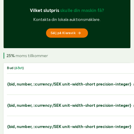
Vilket slutpris 
skulle din maskin få?
Kontakta din lokala auktionsmäklare.
Sälj på Klaravik
25%
moms tillkommer
Bud (
65
st
)
{bid, number, ::currency/SEK unit-width-short precision-integer}
{bid, number, ::currency/SEK unit-width-short precision-integer}
{bid, number, ::currency/SEK unit-width-short precision-integer}