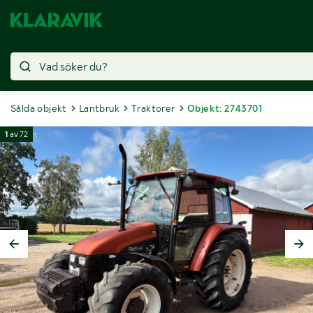
Sålda objekt
Lantbruk
Traktorer
Objekt: 2743701
1
av
72