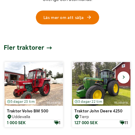
Läs mer om att sälja
Fler traktorer
5 dagar 23 tim
3 dagar 22 tim
Traktor Volvo BM 500
Traktor John Deere 4250
Uddevalla
Tierp
1 000 SEK
1
127 000 SEK
11