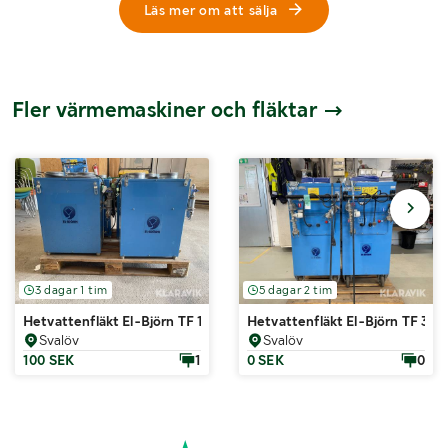
Läs mer om att sälja
Fler värmemaskiner och fläktar
3 dagar 1 tim
5 dagar 2 tim
Hetvattenfläkt El-Björn TF 15 HV-S
Hetvattenfläkt El-Björn TF 30
Svalöv
Svalöv
100 SEK
1
0 SEK
0