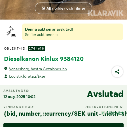
Alla bilder och filmer
Denna auktion är avslutad!
Se fler auktioner
OBJEKT-ID:
2744618
Dieselkanon Kinlux 9384120
Vänersborg, Västra Götalands län
Logistikföretag/åkeri
Avslutad
AVSLUTADES:
12 aug. 2025 10:02
VINNANDE BUD:
RESERVATIONSPRIS:
{bid, number, ::currency/SEK unit-width-sh
Uppnått