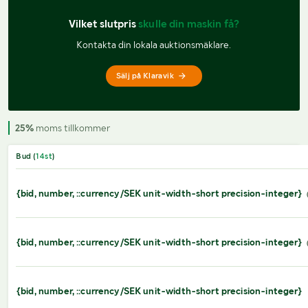
Vilket slutpris 
skulle din maskin få?
Kontakta din lokala auktionsmäklare.
Sälj på Klaravik
25%
moms tillkommer
Bud (
14
st
)
{bid, number, ::currency/SEK unit-width-short precision-integer}
{bid, number, ::currency/SEK unit-width-short precision-integer}
{bid, number, ::currency/SEK unit-width-short precision-integer}