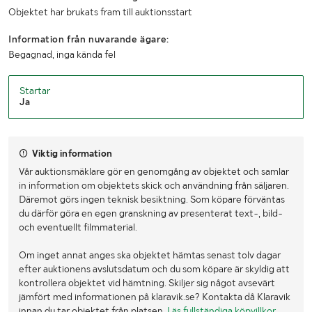
Objektet har brukats fram till auktionsstart
Information från nuvarande ägare:
Begagnad, inga kända fel
Startar
Ja
Viktig information
Vår auktionsmäklare gör en genomgång av objektet och samlar
in information om objektets skick och användning från säljaren.
Däremot görs ingen teknisk besiktning. Som köpare förväntas
du därför göra en egen granskning av presenterat text-, bild-
och eventuellt filmmaterial.
Om inget annat anges ska objektet hämtas senast tolv dagar
efter auktionens avslutsdatum och du som köpare är skyldig att
kontrollera objektet vid hämtning. Skiljer sig något avsevärt
jämfört med informationen på klaravik.se? Kontakta då Klaravik
innan du tar objektet från platsen.
Läs fullständiga köpvillkor
.