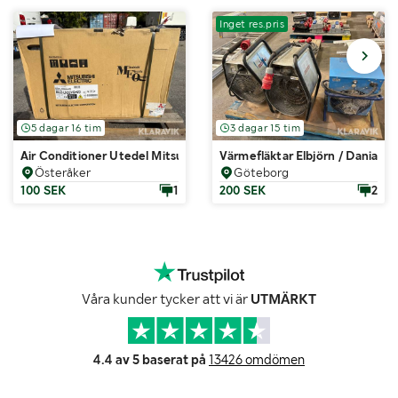
Inget res.pris
5 dagar 16 tim
3 dagar 15 tim
Air Conditioner Utedel Mitsubishi MUZ-LN35VGHZ2
Värmefläktar Elbjörn / Dania He
Österåker
Göteborg
100 SEK
1
200 SEK
2
Våra kunder tycker att vi är
UTMÄRKT
4.4 av 5 baserat på
13426 omdömen