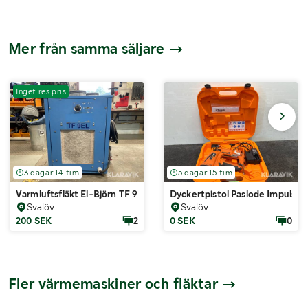
Mer från samma säljare
Inget res.pris
3 dagar 14 tim
5 dagar 15 tim
Varmluftsfläkt El-Björn TF 9EL
Dyckertpistol Paslode Impulse 
Svalöv
Svalöv
200 SEK
2
0 SEK
0
Fler värmemaskiner och fläktar