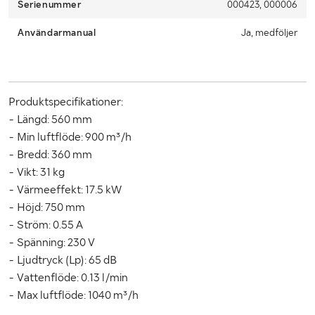
Serienummer
000423, 000006
Due to lack of space, it is important that you as a buyer pick up
Användarmanual
Ja, medföljer
within 12 days from the end of the auction.
Produktspecifikationer:
- Längd: 560 mm
- Min luftflöde: 900 m³/h
- Bredd: 360 mm
- Vikt: 31 kg
- Värmeeffekt: 17.5 kW
- Höjd: 750 mm
- Ström: 0.55 A
- Spänning: 230 V
- Ljudtryck (Lp): 65 dB
- Vattenflöde: 0.13 l/min
- Max luftflöde: 1040 m³/h