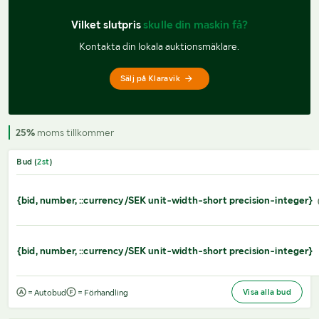
Vilket slutpris 
skulle din maskin få?
Kontakta din lokala auktionsmäklare.
Sälj på Klaravik
25%
moms tillkommer
Bud (
2
st
)
{bid, number, ::currency/SEK unit-width-short precision-integer}
{bid, number, ::currency/SEK unit-width-short precision-integer}
Visa alla bud
= Autobud
= Förhandling