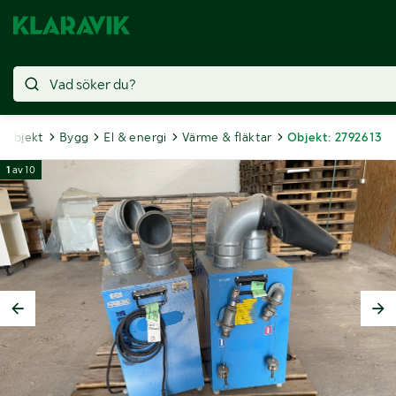
a objekt
Bygg
El & energi
Värme & fläktar
Objekt: 2792613
1
av
10