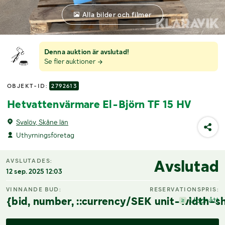
Alla bilder och filmer
Denna auktion är avslutad!
Se fler auktioner
OBJEKT-ID:
2792613
Hetvattenvärmare El-Björn TF 15 HV
Svalöv, Skåne län
Uthyrningsföretag
Avslutad
AVSLUTADES:
12 sep. 2025 12:03
VINNANDE BUD:
RESERVATIONSPRIS:
{bid, number, ::currency/SEK unit-width-sh
Uppnått