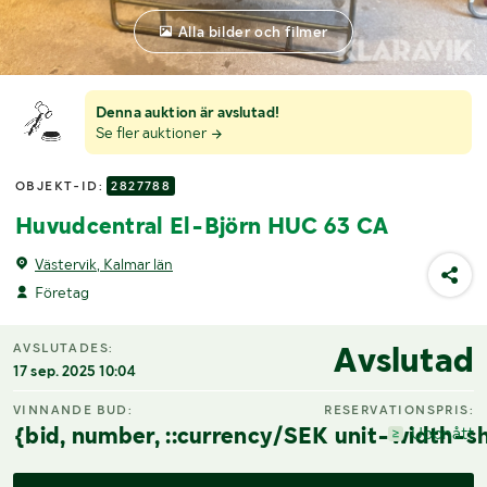
Alla bilder och filmer
Denna auktion är avslutad!
Se fler auktioner
OBJEKT-ID:
2827788
Huvudcentral El-Björn HUC 63 CA
Västervik, Kalmar län
Företag
Avslutad
AVSLUTADES:
17 sep. 2025 10:04
VINNANDE BUD:
RESERVATIONSPRIS:
{bid, number, ::currency/SEK unit-width-sh
Uppnått