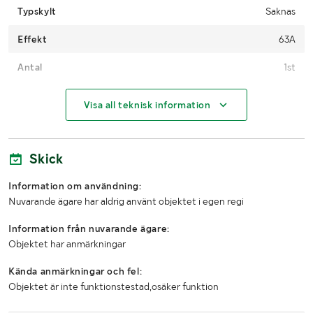
Typskylt
Saknas
Effekt
63A
Antal
1st
MÅTT OCH VIKT:
Visa all teknisk information
Bredd (mm)
1130
Skick
Höjd (mm)
1300
Information om användning:
Djup (mm)
690
Nuvarande ägare har aldrig använt objektet i egen regi
ANVÄNDARMANUAL:
Information från nuvarande ägare:
Objektet har anmärkningar
Användarmanual
Nej
Kända anmärkningar och fel:
Objektet är inte funktionstestad,osäker funktion