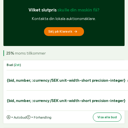
Vilket slutpris 
skulle din maskin få?
Kontakta din lokala auktionsmäklare.
Sälj på Klaravik
25%
moms tillkommer
Bud (
2
st
)
{bid, number, ::currency/SEK unit-width-short precision-integer}
{bid, number, ::currency/SEK unit-width-short precision-integer}
Visa alla bud
= Autobud
= Förhandling