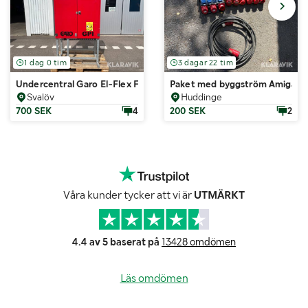
1 dag 0 tim
3 dagar 22 tim
Undercentral Garo El-Flex FSF-250
Paket med byggström Amiga G
Svalöv
Huddinge
700 SEK
4
200 SEK
2
Våra kunder tycker att vi är
UTMÄRKT
4.4 av 5 baserat på
13428 omdömen
Läs omdömen