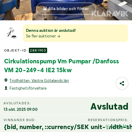
Alla bilder och filmer
Denna auktion är avslutad!
Se fler auktioner
OBJEKT-ID:
2881903
Cirkulationspump Vm Pumpar /Danfoss
VM 20-249-4 IE2 15kw
Trollhättan, Västra Götalands län
Fastighetsförvaltare
Avslutad
AVSLUTADES:
13 okt. 2025 09:00
VINNANDE BUD:
RESERVATIONSPRIS:
{bid, number, ::currency/SEK unit-width-sh
Uppnått