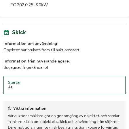
FC 202 0.25-90kW
Djup (mm)
550
LASTHJÄLPSINFORMATION:
Skick
Lasthjälp
Lasthjälp i överenskommelse med säljaren
Information om användning:
Information om lasthjälp
Lastning med truck mot kostnad.
Objektet har brukats fram till auktionsstart
Information från nuvarande ägare:
Begagnad, inga kända fel
Startar
Ja
Viktig information
Vår auktionsmäklare gör en genomgång av objektet och samlar
in information om objektets skick och användning från säljaren.
Däremot görs ingen teknisk besiktning. Som köpare förväntas