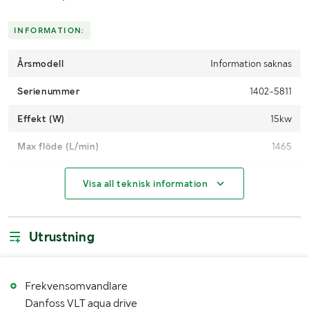
INFORMATION:
Årsmodell
Information saknas
Serienummer
1402-5811
Effekt (W)
15kw
Max flöde (L/min)
1465
Användarmanual
Ja, medföljer
Visa all teknisk information
Antal
1
Utrustning
MÅTT OCH VIKT:
Bredd (mm)
790
Frekvensomvandlare
Höjd (mm)
1000
Danfoss VLT aqua drive