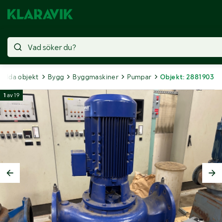
Sålda objekt
Bygg
Byggmaskiner
Pumpar
Objekt: 2881903
1
av
19