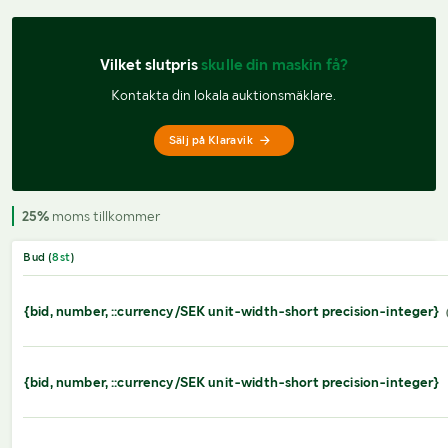
Vilket slutpris 
skulle din maskin få?
Kontakta din lokala auktionsmäklare.
Sälj på Klaravik
25%
moms tillkommer
Bud (
8
st
)
{bid, number, ::currency/SEK unit-width-short precision-integer}
{bid, number, ::currency/SEK unit-width-short precision-integer}