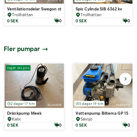
Ventilationsdelar Swegon stort parti
Spis Cylinda SIB 6362 kv
Trollhättan
Trollhättan
0 SEK
0
0 SEK
0
Fler pumpar
Inget res.pris
2 dagar 17 tim
5 dagar 19 tim
Dränkpump Meek
Vattenpump Biltema GP 15 me
Kalix
Sävsjö
0 SEK
0
0 SEK
0