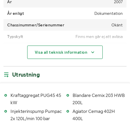
År
2007
År enligt
Dokumentation
Chassinummer/Serienummer
Okänt
Typskylt
Finns men går ej att avläsa
Mätarställning
Okänt
Visa all teknisk information
MÅTT OCH VIKT:
Utrustning
Vikt (kg)
4450kg + flaka
Längd (mm)
5.8 m
Kraftaggregat PUG45 45
Blandare Cemix 203 HWB
Bredd (mm)
2.8 m
kW
200L
Injekterinspump Pumpac
Agiator Cemag 402H
Höjd (mm)
2.7 m
2x 120L/min 100 bar
400L