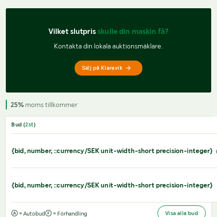
Vilket slutpris 
skulle din maskin få?
Kontakta din lokala auktionsmäklare.
Sälj på Klaravik
25%
moms tillkommer
Bud (
2
st
)
{bid, number, ::currency/SEK unit-width-short precision-integer}
{bid, number, ::currency/SEK unit-width-short precision-integer}
Visa alla bud
= Autobud
= Förhandling