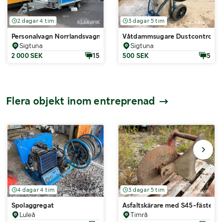
2 dagar 4 tim
3 dagar 5 tim
Personalvagn Norrlandsvagnar OMF4-30
Våtdammsugare Dustcontrol D
Sigtuna
Sigtuna
2 000 SEK
15
500 SEK
5
Flera objekt inom entreprenad
4 dagar 4 tim
3 dagar 5 tim
Spolaggregat
Asfaltskärare med S45-fäste
Luleå
Timrå