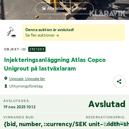
Alla bilder och filmer
Denna auktion är avslutad!
Se fler auktioner
OBJEKT-ID:
2921203
Injekteringsanläggning Atlas Copco
Unigrout på lastväxlaram
Uppsala, Uppsala län
Uthyrningsföretag
Avslutad
AVSLUTADES:
19 nov. 2025 10:12
VINNANDE BUD:
RESERVATIONSPRIS:
{bid, number, ::currency/SEK unit-width-sh
Uppnått