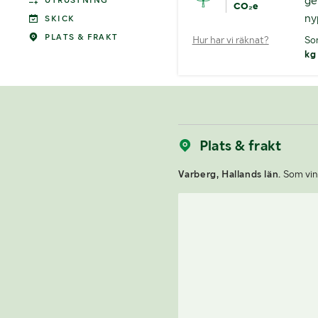
ge
UTRUSTNING
CO₂e
ny
SKICK
PLATS & FRAKT
Hur har vi räknat?
So
kg
Plats & frakt
Varberg, Hallands län.
Som vinn