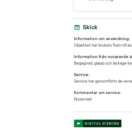
Totalvikt (kg)
Bredd (mm)
Skick
Information om användning:
Objektet har brukats fram till a
Information från nuvarande ä
Begagnad, glapp och läckage k
Service:
Service har genomförts de sena
Kommentar om service:
Nyservad.
DIGITAL VISNING