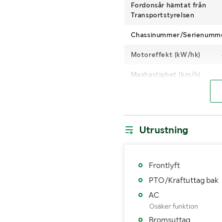
Fordonsår hämtat från
Transportstyrelsen
Chassinummer/Serienumm
Motoreffekt (kW/hk)
Maxhastighet (km/h)
Växellåda
Typ av hydraulolja
Utrustning
Dimensioner däck bak
Fordonsstatus
Frontlyft
Importerad
PTO/Kraftuttag bak
AC
MÅTT OCH VIKT:
Osäker funktion
Bromsuttag
Tjänstevikt (kg)