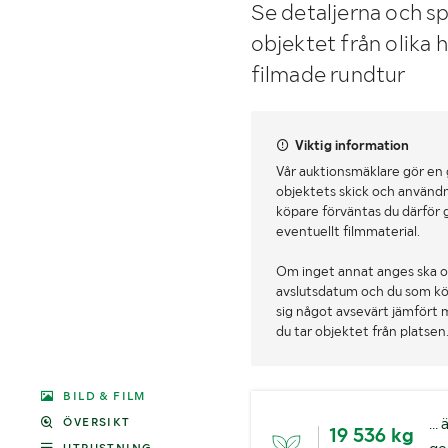
Se detaljerna och sp
objektet från olika 
filmade rundtur
Viktig information
Vår auktionsmäklare gör en
objektets skick och användn
köpare förväntas du därför 
eventuellt filmmaterial.
Om inget annat anges ska o
avslutsdatum och du som köpa
sig något avsevärt jämfört 
du tar objektet från platsen
BILD & FILM
..
ÖVERSIKT
19 536 kg