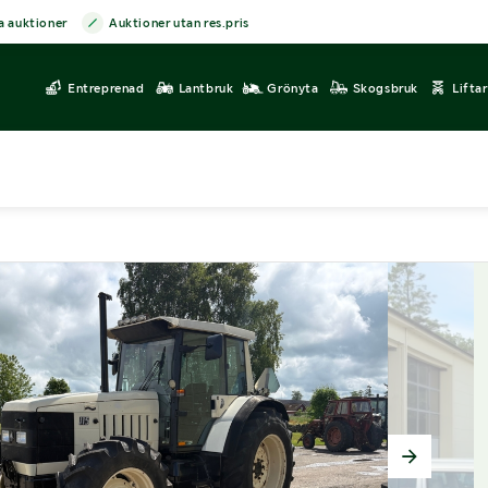
a auktioner
Auktioner utan res.pris
Entreprenad
Lantbruk
Grönyta
Skogsbruk
Lifta