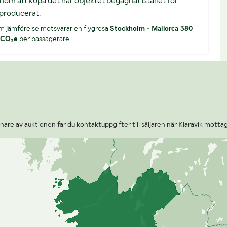
nom att köpa det här objektet begagnat istället för
producerat.
m jämförelse motsvarar en flygresa
Stockholm - Mallorca 380
 CO₂e
per passagerare.
are av auktionen får du kontaktuppgifter till säljaren när Klaravik mottag