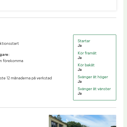
7500
Längd (mm)
4600
2250
Startar
uktionsstart
Ja
Kör framåt
gare:
Ja
an förekomma
Kör bakåt
Ja
Svänger åt höger
ste 12 månaderna på verkstad
Ja
Svänger åt vänster
Ja