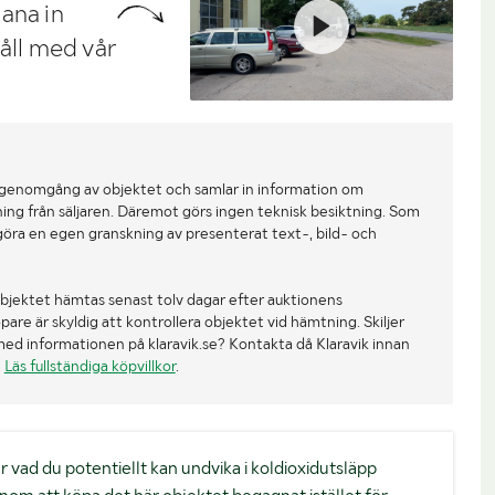
ana in
håll med vår
 genomgång av objektet och samlar in information om
ing från säljaren. Däremot görs ingen teknisk besiktning. Som
göra en egen granskning av presenterat text-, bild- och
bjektet hämtas senast tolv dagar efter auktionens
re är skyldig att kontrollera objektet vid hämtning. Skiljer
med informationen på klaravik.se? Kontakta då Klaravik innan
.
Läs fullständiga köpvillkor
.
. är vad du potentiellt kan undvika i koldioxidutsläpp