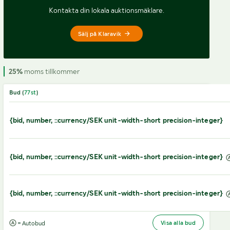
Kontakta din lokala auktionsmäklare.
Sälj på Klaravik
25%
moms tillkommer
Bud (
77
st
)
{bid, number, ::currency/SEK unit-width-short precision-integer}
{bid, number, ::currency/SEK unit-width-short precision-integer}
{bid, number, ::currency/SEK unit-width-short precision-integer}
Visa alla bud
= Autobud