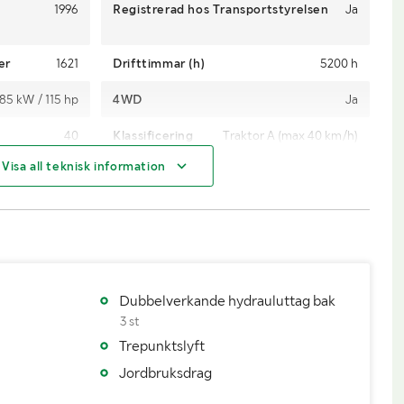
1996
Registrerad hos Transportstyrelsen
Ja
er
1621
Drifttimmar (h)
5200 h
85 kW / 115 hp
4WD
Ja
40
Klassificering
Traktor A (max 40 km/h)
Visa all teknisk information
Manuell
Drivmedel
Diesel
Okänt
Dimensioner däck fram
380 / 85 R30
18,4 R38
Antal nycklar
2
Påställd
Senaste godkända besiktning
19991004
Dubbelverkande hydrauluttag bak
Nej
3 st
Trepunktslyft
Jordbruksdrag
5280
Lastvikt (kg)
2220