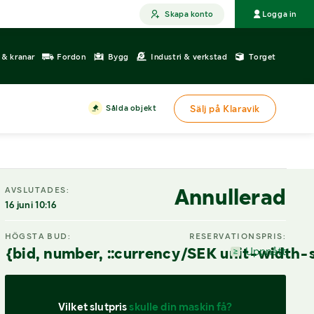
Skapa konto
Logga in
r & kranar
Fordon
Bygg
Industri & verkstad
Torget
Sålda objekt
Sälj på Klaravik
DIGITAL VISNING
Annullerad
AVSLUTADES:
16 juni 10:16
HÖGSTA BUD:
RESERVATIONSPRIS:
{bid, number, ::currency/SEK unit-width-
Uppnått
Vilket slutpris 
skulle din maskin få?