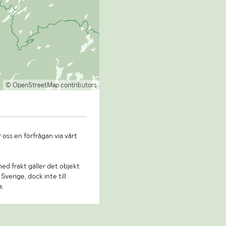
© OpenStreetMap contributors
 oss en förfrågan via vårt
 med frakt gäller det objekt
Sverige, dock inte till
a.