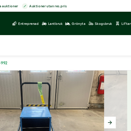
a auktioner
Auktioner utan res.pris
Entreprenad
Lantbruk
Grönyta
Skogsbruk
Lifta
3992