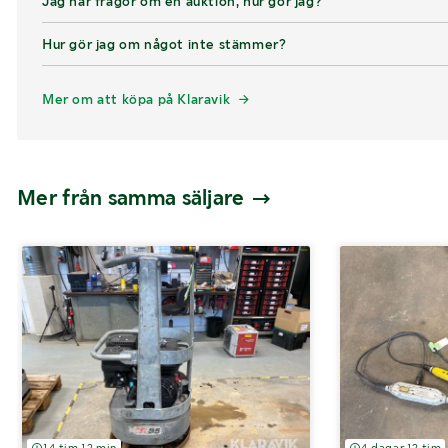
Jag har frågor om en auktion, hur gör jag?
Hur gör jag om något inte stämmer?
Mer om att köpa på Klaravik
Mer från samma säljare
14 tim 12 min
4 dagar 12 tim