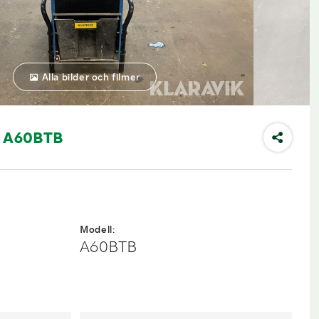
Alla bilder och filmer
n A60BTB
Modell:
A60BTB