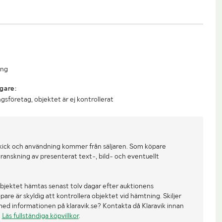
ing
gare:
gsföretag, objektet är ej kontrollerat
kick och användning kommer från säljaren. Som köpare
ranskning av presenterat text-, bild- och eventuellt
bjektet hämtas senast tolv dagar efter auktionens
re är skyldig att kontrollera objektet vid hämtning. Skiljer
med informationen på klaravik.se? Kontakta då Klaravik innan
.
Läs fullständiga köpvillkor
.