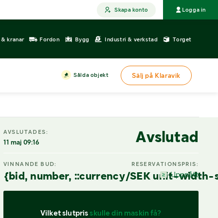
Skapa konto
Logga in
r & kranar
Fordon
Bygg
Industri & verkstad
Torget
Sålda objekt
Sälj på Klaravik
Avslutad
AVSLUTADES:
11 maj 09:16
VINNANDE BUD:
RESERVATIONSPRIS:
{bid, number, ::currency/SEK unit-width-
Uppnått
Vilket slutpris 
skulle din maskin få?