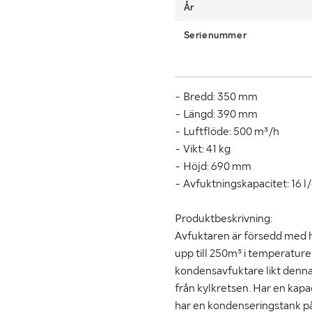
År
Serienummer
- Bredd: 350 mm
- Längd: 390 mm
- Luftflöde: 500 m³/h
- Vikt: 41 kg
- Höjd: 690 mm
- Avfuktningskapacitet: 16 l
Produktbeskrivning:
Avfuktaren är försedd med h
upp till 250m³ i temperatur
kondensavfuktare likt denna 
från kylkretsen. Har en kapa
har en kondenseringstank på 7