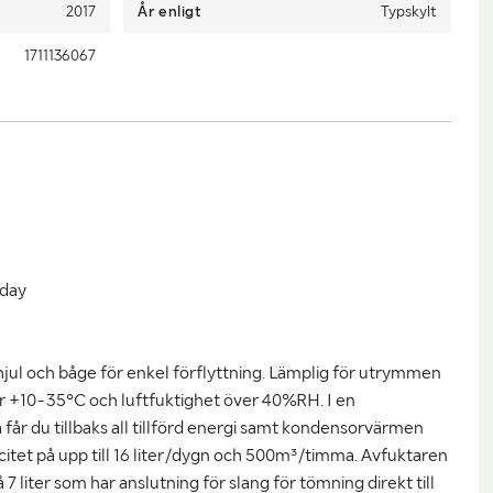
2017
År enligt
Typskylt
1711136067
/day
jul och båge för enkel förflyttning. Lämplig för utrymmen
er +10-35°C och luftfuktighet över 40%RH. I en
får du tillbaks all tillförd energi samt kondensorvärmen
citet på upp till 16 liter/dygn och 500m³/timma. Avfuktaren
 liter som har anslutning för slang för tömning direkt till