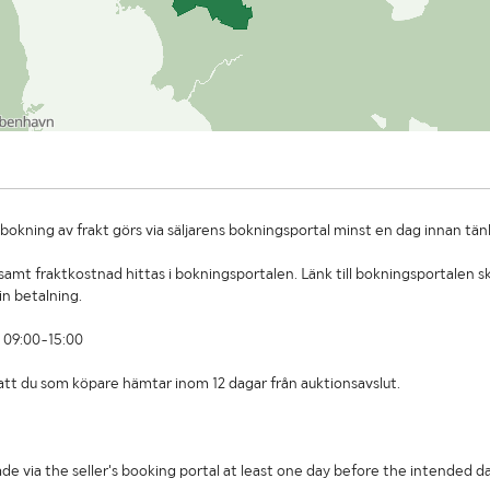
okning av frakt görs via säljarens bokningsportal minst en dag innan tän
amt fraktkostnad hittas i bokningsportalen. Länk till bokningsportalen sk
in betalning.
 09:00-15:00
t att du som köpare hämtar inom 12 dagar från auktionsavslut.
de via the seller's booking portal at least one day before the intended da