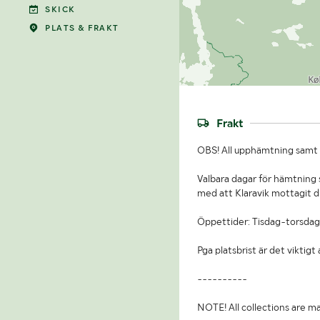
SKICK
PLATS & FRAKT
Frakt
OBS! All upphämtning samt b
Valbara dagar för hämtning s
med att Klaravik mottagit d
Öppettider: Tisdag-torsdag
Pga platsbrist är det viktig
----------
NOTE! All collections are ma