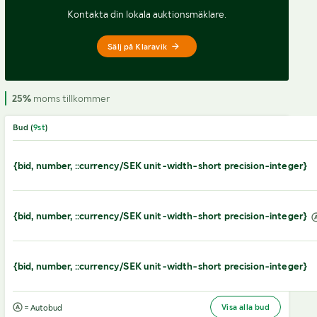
Kontakta din lokala auktionsmäklare.
Sälj på Klaravik
25%
moms tillkommer
Bud (
9
st
)
{bid, number, ::currency/SEK unit-width-short precision-integer}
{bid, number, ::currency/SEK unit-width-short precision-integer}
{bid, number, ::currency/SEK unit-width-short precision-integer}
Visa alla bud
= Autobud