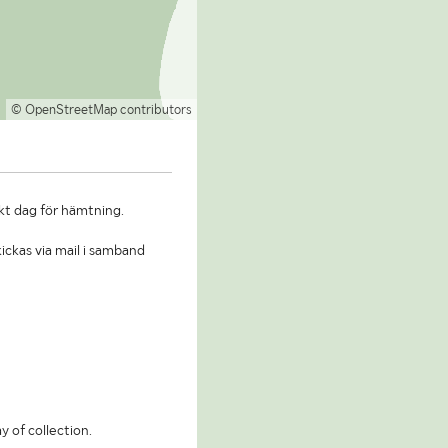
© OpenStreetMap contributors
kt dag för hämtning.
ickas via mail i samband
y of collection.