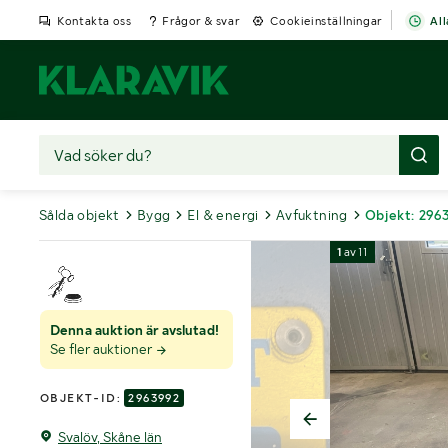
Kontakta oss
Frågor & svar
Cookieinställningar
All
Sålda objekt
Bygg
El & energi
Avfuktning
Objekt: 296
1
av
11
Denna auktion är avslutad!
Se fler auktioner
OBJEKT-ID:
2963992
Svalöv, Skåne län