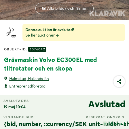
Alla bilder och filmer
Denna auktion är avslutad!
Se fler auktioner
OBJEKT-ID:
3076042
Grävmaskin Volvo EC300EL med
tiltrotator och en skopa
Halmstad, Hallands län
Entreprenadföretag
Avslutad
AVSLUTADES:
19 maj 10:04
VINNANDE BUD:
RESERVATIONSPRIS:
{bid, number, ::currency/SEK unit-width-sh
Uppnått