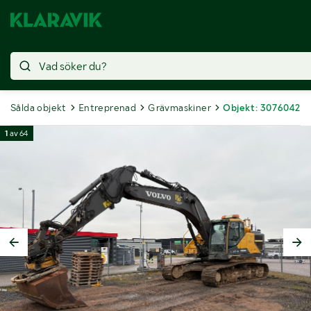
Sålda objekt
Entreprenad
Grävmaskiner
Objekt: 3076042
1
av
64