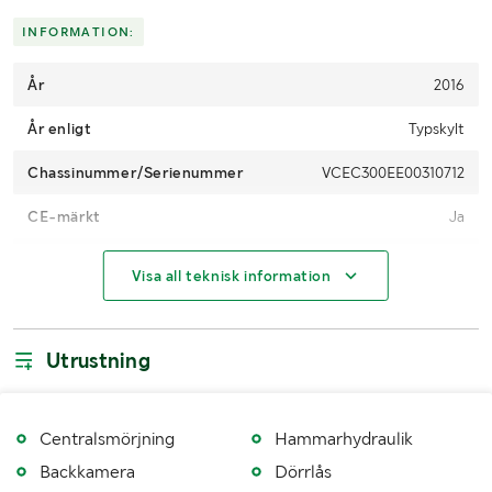
Skicka en finansieringsförfrågan här
.
INFORMATION:
År
2016
År enligt
Typskylt
Chassinummer/Serienummer
VCEC300EE00310712
CE-märkt
Ja
Drifttimmar
Digital mätare 12609 h, analog mätare 12564 h
Visa all teknisk information
AdBlue
Ja, inkopplat
Typ av hydraulolja
Miljöolja
Utrustning
Typ av hydraulolja
Panolin
Bandtyp
Stål
Centralsmörjning
Hammarhydraulik
Backkamera
Dörrlås
Antal nycklar
2