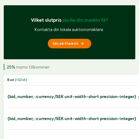
Vilket slutpris 
skulle din maskin få?
Kontakta din lokala auktionsmäklare.
Sälj på Klaravik
25%
moms tillkommer
Bud (
102
st
)
{bid, number, ::currency/SEK unit-width-short precision-integer}
{bid, number, ::currency/SEK unit-width-short precision-integer}