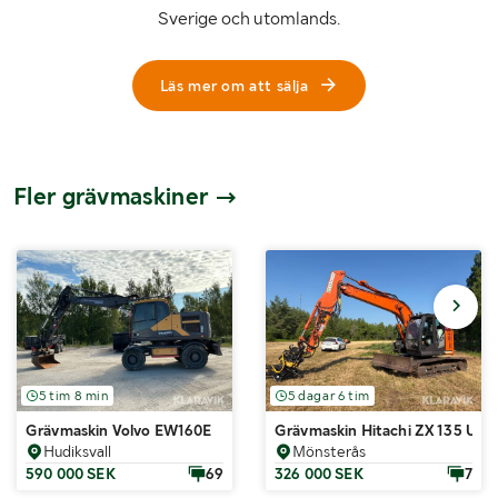
Sverige och utomlands.
Läs mer om att sälja
Fler grävmaskiner
5 tim 8 min
5 dagar 6 tim
Grävmaskin Volvo EW160E
Grävmaskin Hitachi ZX 135 US-
Hudiksvall
Mönsterås
590 000 SEK
69
326 000 SEK
7