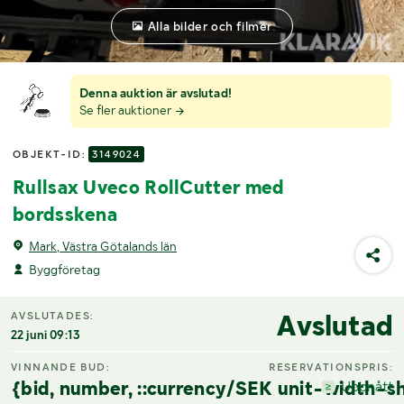
Alla bilder och filmer
Denna auktion är avslutad!
Se fler auktioner
OBJEKT-ID:
3149024
Rullsax Uveco RollCutter med
bordsskena
Mark, Västra Götalands län
Byggföretag
Avslutad
AVSLUTADES:
22 juni 09:13
VINNANDE BUD:
RESERVATIONSPRIS:
{bid, number, ::currency/SEK unit-width-sh
Uppnått