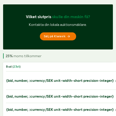
Vilket slutpris 
skulle din maskin få?
Kontakta din lokala auktionsmäklare.
Sälj på Klaravik
25%
moms tillkommer
Bud (
23
st
)
{bid, number, ::currency/SEK unit-width-short precision-integer}
{bid, number, ::currency/SEK unit-width-short precision-integer}
{bid, number, ::currency/SEK unit-width-short precision-integer}