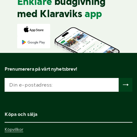
Enklare
budgivning
med Klaraviks
app
Prenumerera på vårt nyhetsbrev!
Köpa och sälja
Köpvillkor