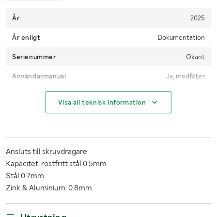
År
2025
År enligt
Dokumentation
Serienummer
Okänt
Användarmanual
Ja, medföljer
Antal
1
Visa all teknisk information
MÅTT OCH VIKT:
Vikt (kg)
2,4kg
Ansluts till skruvdragare
Längd
260mm
Kapacitet: rostfritt stål 0.5mm
Stål:0.7mm
Bredd
250mm
Zink & Aluminium: 0.8mm
Höjd
120mm