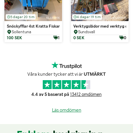
5 dagar 20 tim
4 dagar 19 tim
Snöskyfflar 4st Kratta Fiskars
Verktygslådor med verktyg och
Sollentuna
Sundsvall
100 SEK
1
0 SEK
0
Våra kunder tycker att vi är
UTMÄRKT
4.4 av 5 baserat på
13412 omdömen
Läs omdömen