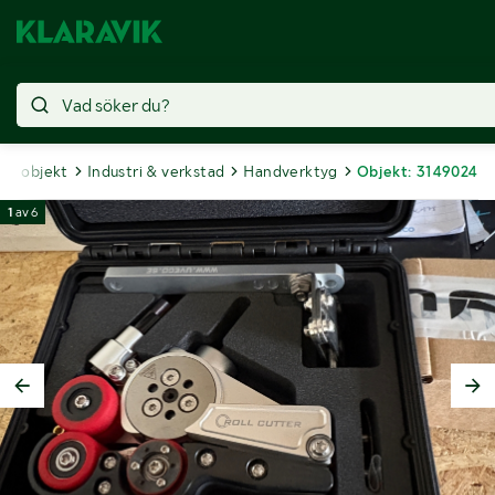
lda objekt
Industri & verkstad
Handverktyg
Objekt: 3149024
1
av
6