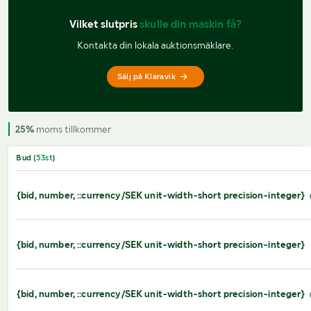
Vilket slutpris 
skulle din maskin få?
Kontakta din lokala auktionsmäklare.
Sälj på Klaravik
25%
moms tillkommer
Bud (
53
st
)
{bid, number, ::currency/SEK unit-width-short precision-integer}
{bid, number, ::currency/SEK unit-width-short precision-integer}
{bid, number, ::currency/SEK unit-width-short precision-integer}