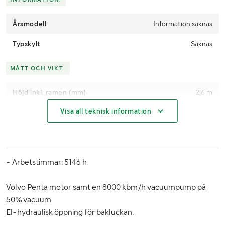
Årsmodell
Information saknas
Typskylt
Saknas
MÅTT OCH VIKT:
Höjd inkl. ramen (mm)
2,6 m
Visa all teknisk information
Utvändig bredd (mm)
2,3 m
Volym (m³)
6 m3
- Arbetstimmar: 5146 h
Volvo Penta motor samt en 8000 kbm/h vacuumpump på
50% vacuum
El-hydraulisk öppning för bakluckan.