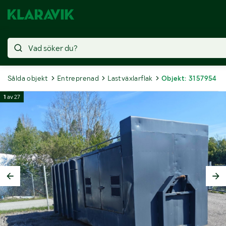
Sålda objekt
Entreprenad
Lastväxlarflak
Objekt: 3157954
1
av
27