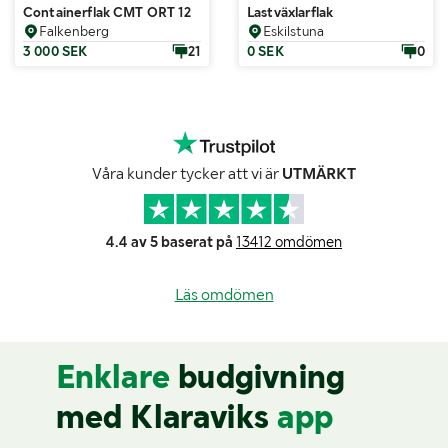
Containerflak CMT ORT 12
Lastväxlarflak
Falkenberg
Eskilstuna
3 000 SEK
21
0 SEK
0
Våra kunder tycker att vi är
UTMÄRKT
4.4 av 5 baserat på
13412 omdömen
Läs omdömen
Enklare
budgivning
med Klaraviks
app