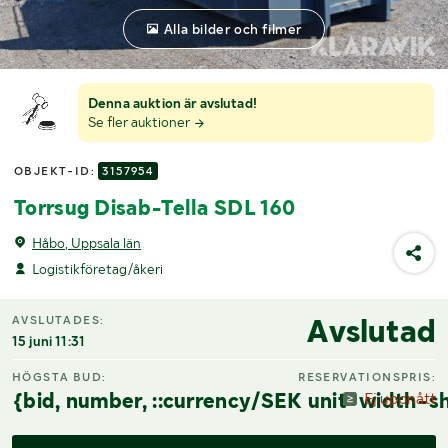
Alla bilder och filmer
Denna auktion är avslutad!
Se fler auktioner
OBJEKT-ID:
3157954
Torrsug Disab-Tella SDL 160
Håbo, Uppsala län
Logistikföretag/åkeri
Avslutad
AVSLUTADES:
15 juni 11:31
HÖGSTA BUD:
RESERVATIONSPRIS:
{bid, number, ::currency/SEK unit-width-sh
Ej uppnått