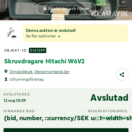
Alla bilder och filmer
Denna auktion är avslutad!
Se fler auktioner
OBJEKT-ID:
3167299
Skruvdragare Hitachi W6V2
Örnsköldsvik, Västernorrlands län
Uthyrningsföretag
Avslutad
AVSLUTADES:
12 maj 10:09
VINNANDE BUD:
RESERVATIONSPRIS:
{bid, number, ::currency/SEK unit-width-sh
Inget res.pris