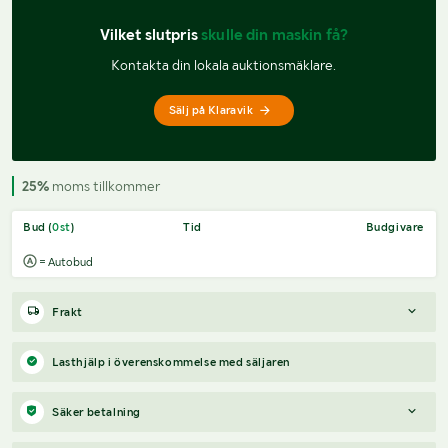
Vilket slutpris 
skulle din maskin få?
Kontakta din lokala auktionsmäklare.
Sälj på Klaravik
25%
moms tillkommer
Bud (
0
st
)
Tid
Budgivare
= Autobud
Frakt
Boka frakt?
Det finns ingen specifik information om frakt för
Lasthjälp i överenskommelse med säljaren
just det här objektet, men om du skickar oss en förfrågan via
vårt
fraktformulär
, så undersöker vi möjligheten.
Säker betalning
Paket, EU-pall eller större maskin?
Klaravik har fraktavtal med