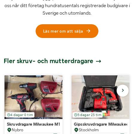
oss når ditt företag hundratusentals registrerade budgivare i
Sverige och utomlands.
Läs mer om att sälja
Fler skruv- och mutterdragare
4 dagar 0 tim
5 dagar 23 tim
Skruvdragare Milwaukee M12 BDD & C 12 DD 2st
Gipsskruvdragare Milwaukee M
Nybro
Stockholm